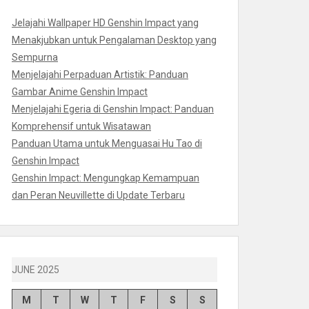
Jelajahi Wallpaper HD Genshin Impact yang
Menakjubkan untuk Pengalaman Desktop yang
Sempurna
Menjelajahi Perpaduan Artistik: Panduan
Gambar Anime Genshin Impact
Menjelajahi Egeria di Genshin Impact: Panduan
Komprehensif untuk Wisatawan
Panduan Utama untuk Menguasai Hu Tao di
Genshin Impact
Genshin Impact: Mengungkap Kemampuan
dan Peran Neuvillette di Update Terbaru
JUNE 2025
M
T
W
T
F
S
S