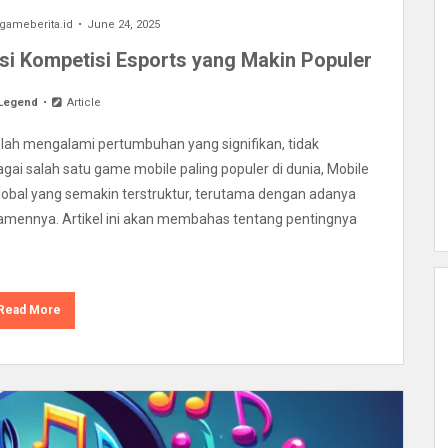
ameberita.id
June 24, 2025
asi Kompetisi Esports yang Makin Populer
 Legend
Article
telah mengalami pertumbuhan yang signifikan, tidak
ai salah satu game mobile paling populer di dunia, Mobile
bal yang semakin terstruktur, terutama dengan adanya
rnamennya. Artikel ini akan membahas tentang pentingnya
Read More