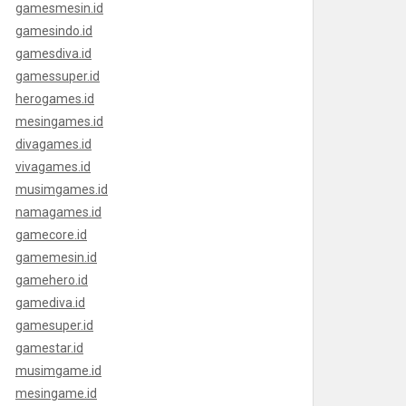
gamesmesin.id
gamesindo.id
gamesdiva.id
gamessuper.id
herogames.id
mesingames.id
divagames.id
vivagames.id
musimgames.id
namagames.id
gamecore.id
gamemesin.id
gamehero.id
gamediva.id
gamesuper.id
gamestar.id
musimgame.id
mesingame.id