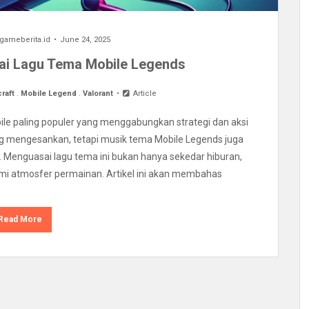
ameberita.id
June 24, 2025
ai Lagu Tema Mobile Legends
raft
.
Mobile Legend
.
Valorant
Article
le paling populer yang menggabungkan strategi dan aksi
g mengesankan, tetapi musik tema Mobile Legends juga
enguasai lagu tema ini bukan hanya sekedar hiburan,
lami atmosfer permainan. Artikel ini akan membahas
Read More