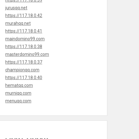
https://117.18.0.39
jurusqq.net
https://117.18.0.42
murahqq.net
https://117.18.0.41
maindomino99.com
https://117.18.0.38
masterdomino99.com
https://117.18.0.37
championqq.com
https://117.18.0.40
hematqq.com
murniqq.com
menuqq.com