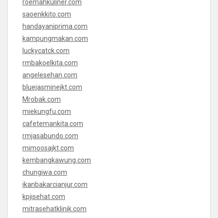
roemahkuliner.com
saoenkkito.com
handayaniprima.com
kampungmakan.com
luckycatck.com
rmbakoelkita.com
angelesehan.com
bluejasminejkt.com
Mrobak.com
miekungfu.com
cafetemankita.com
rmjasabundo.com
mimoosajkt.com
kembangkawung.com
chungiwa.com
ikanbakarcianjur.com
kpjisehat.com
mitrasehatklinik.com