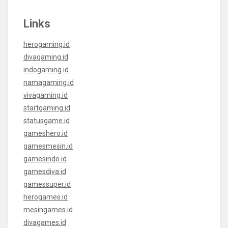
Links
herogaming.id
divagaming.id
indogaming.id
namagaming.id
vivagaming.id
startgaming.id
statusgame.id
gameshero.id
gamesmesin.id
gamesindo.id
gamesdiva.id
gamessuper.id
herogames.id
mesingames.id
divagames.id