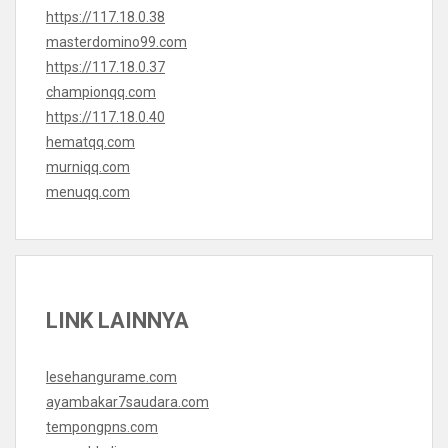
https://117.18.0.38
masterdomino99.com
https://117.18.0.37
championqq.com
https://117.18.0.40
hematqq.com
murniqq.com
menuqq.com
LINK LAINNYA
lesehangurame.com
ayambakar7saudara.com
tempongpns.com