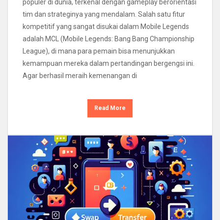
populer di dunia, terkenal dengan gameplay berorientasi
tim dan strateginya yang mendalam. Salah satu fitur
kompetitif yang sangat disukai dalam Mobile Legends
adalah MCL (Mobile Legends: Bang Bang Championship
League), di mana para pemain bisa menunjukkan
kemampuan mereka dalam pertandingan bergengsi ini.
Agar berhasil meraih kemenangan di
Read More