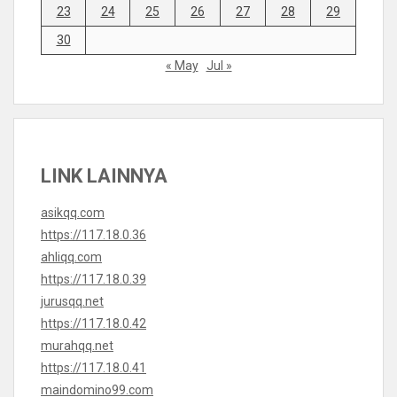
23
24
25
26
27
28
29
30
« May
Jul »
LINK LAINNYA
asikqq.com
https://117.18.0.36
ahliqq.com
https://117.18.0.39
jurusqq.net
https://117.18.0.42
murahqq.net
https://117.18.0.41
maindomino99.com