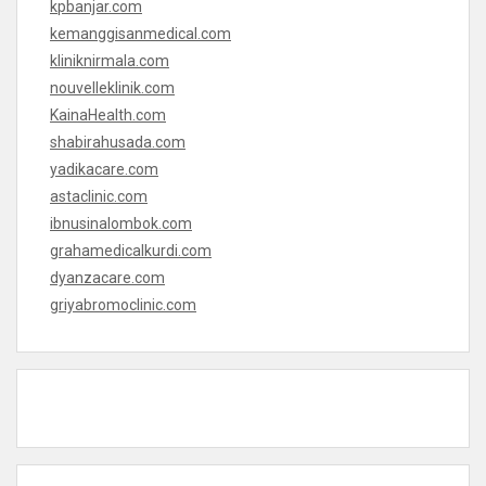
kpbanjar.com
kemanggisanmedical.com
kliniknirmala.com
nouvelleklinik.com
KainaHealth.com
shabirahusada.com
yadikacare.com
astaclinic.com
ibnusinalombok.com
grahamedicalkurdi.com
dyanzacare.com
griyabromoclinic.com