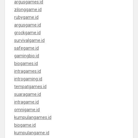
argusgames.id
zilonggame.id
rubygame.id
argusgame.id
grockgame.id
survivalgame.id
safegame.id
gamingbio.id
biogames.id
intragames.id
introgaming.id
tempatgames.id
suaragame.id
intragame.id
omnigame.id
kumpulangames.id
biogame.id
kumpulangame.id