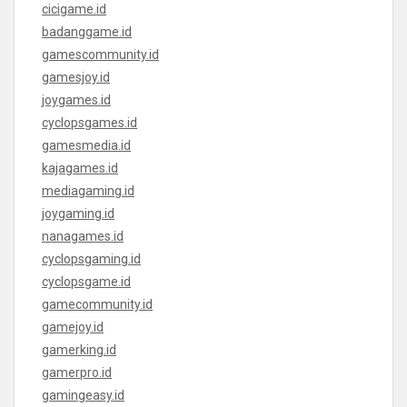
cicigame.id
badanggame.id
gamescommunity.id
gamesjoy.id
joygames.id
cyclopsgames.id
gamesmedia.id
kajagames.id
mediagaming.id
joygaming.id
nanagames.id
cyclopsgaming.id
cyclopsgame.id
gamecommunity.id
gamejoy.id
gamerking.id
gamerpro.id
gamingeasy.id