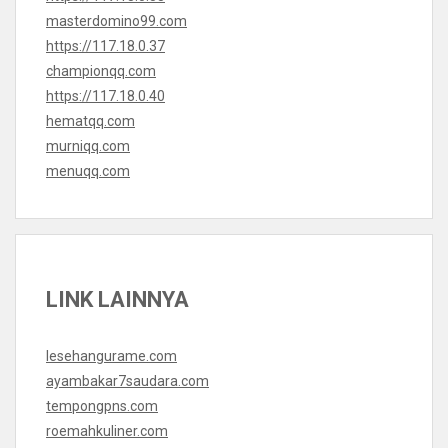
masterdomino99.com
https://117.18.0.37
championqq.com
https://117.18.0.40
hematqq.com
murniqq.com
menuqq.com
LINK LAINNYA
lesehangurame.com
ayambakar7saudara.com
tempongpns.com
roemahkuliner.com