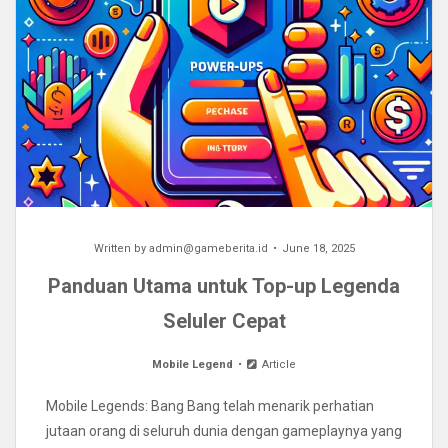
Written by
admin@gameberita.id
June 18, 2025
Panduan Utama untuk Top-up Legenda
Seluler Cepat
Mobile Legend
Article
Mobile Legends: Bang Bang telah menarik perhatian
jutaan orang di seluruh dunia dengan gameplaynya yang