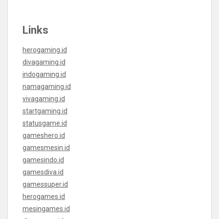
Links
herogaming.id
divagaming.id
indogaming.id
namagaming.id
vivagaming.id
startgaming.id
statusgame.id
gameshero.id
gamesmesin.id
gamesindo.id
gamesdiva.id
gamessuper.id
herogames.id
mesingames.id