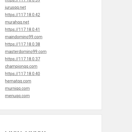
https://117.18.0.39
jurusqq.net
https://117.18.0.42
murahqq.net
https://117.18.0.41
maindomino99.com
https://117.18.0.38
masterdomino99.com
https://117.18.0.37
championqq.com
https://117.18.0.40
hematqq.com
murniqq.com
menuqq.com