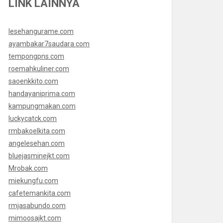
LINK LAINNYA
lesehangurame.com
ayambakar7saudara.com
tempongpns.com
roemahkuliner.com
saoenkkito.com
handayaniprima.com
kampungmakan.com
luckycatck.com
rmbakoelkita.com
angelesehan.com
bluejasminejkt.com
Mrobak.com
miekungfu.com
cafetemankita.com
rmjasabundo.com
mimoosajkt.com