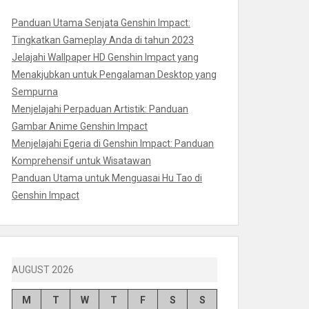
Panduan Utama Senjata Genshin Impact:
Tingkatkan Gameplay Anda di tahun 2023
Jelajahi Wallpaper HD Genshin Impact yang
Menakjubkan untuk Pengalaman Desktop yang
Sempurna
Menjelajahi Perpaduan Artistik: Panduan
Gambar Anime Genshin Impact
Menjelajahi Egeria di Genshin Impact: Panduan
Komprehensif untuk Wisatawan
Panduan Utama untuk Menguasai Hu Tao di
Genshin Impact
AUGUST 2026
M
T
W
T
F
S
S