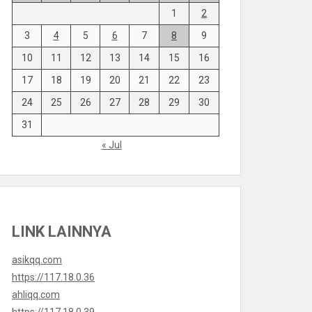
1
2
3
4
5
6
7
8
9
10
11
12
13
14
15
16
17
18
19
20
21
22
23
24
25
26
27
28
29
30
31
« Jul
LINK LAINNYA
asikqq.com
https://117.18.0.36
ahliqq.com