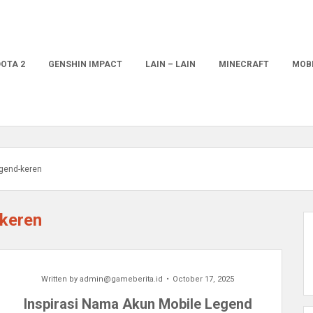
DOTA 2
GENSHIN IMPACT
LAIN – LAIN
MINECRAFT
MOBI
egend-keren
-keren
Written by
admin@gameberita.id
October 17, 2025
Inspirasi Nama Akun Mobile Legend