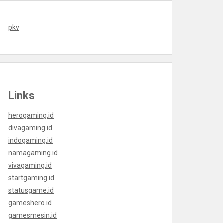
pkv
Links
herogaming.id
divagaming.id
indogaming.id
namagaming.id
vivagaming.id
startgaming.id
statusgame.id
gameshero.id
gamesmesin.id