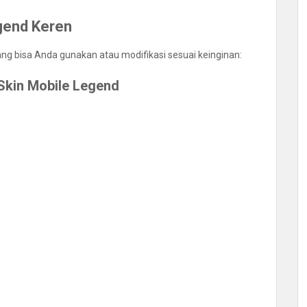
gend Keren
ng bisa Anda gunakan atau modifikasi sesuai keinginan:
Skin Mobile Legend