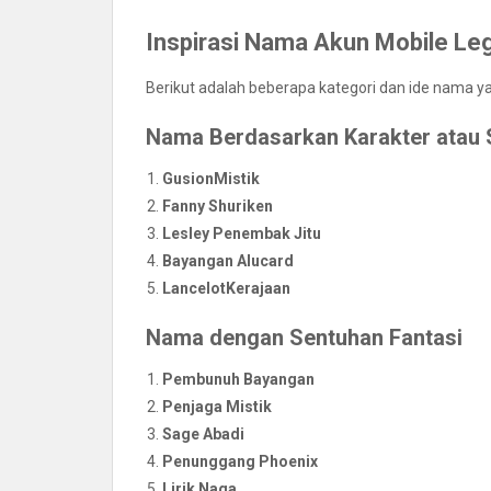
Inspirasi Nama Akun Mobile Le
Berikut adalah beberapa kategori dan ide nama ya
Nama Berdasarkan Karakter atau 
GusionMistik
Fanny Shuriken
Lesley Penembak Jitu
Bayangan Alucard
LancelotKerajaan
Nama dengan Sentuhan Fantasi
Pembunuh Bayangan
Penjaga Mistik
Sage Abadi
Penunggang Phoenix
Lirik Naga