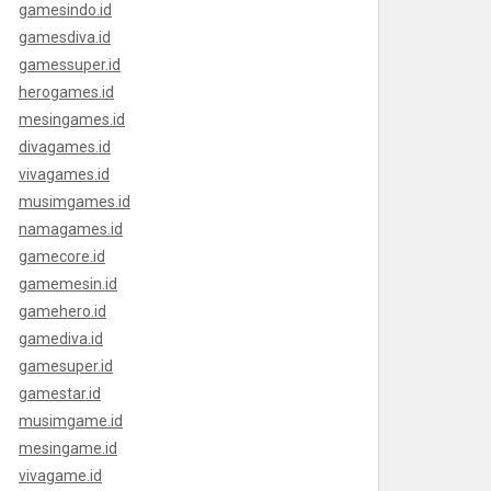
gamesindo.id
gamesdiva.id
gamessuper.id
herogames.id
mesingames.id
divagames.id
vivagames.id
musimgames.id
namagames.id
gamecore.id
gamemesin.id
gamehero.id
gamediva.id
gamesuper.id
gamestar.id
musimgame.id
mesingame.id
vivagame.id