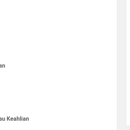
an
u Keahlian