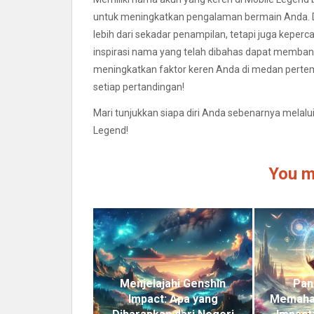
untuk meningkatkan pengalaman bermain Anda. 
lebih dari sekadar penampilan, tetapi juga kepe
inspirasi nama yang telah dibahas dapat memba
meningkatkan faktor keren Anda di medan pertemp
setiap pertandingan!
Mari tunjukkan siapa diri Anda sebenarnya melalui
Legend!
You m
Menjelajahi Genshin
Pan
Impact: Apa yang
Memaham