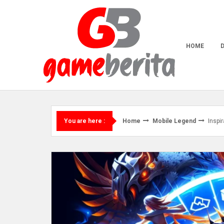
Skip
to
content
HOME
Home
Mobile Legend
Inspi
You are here :