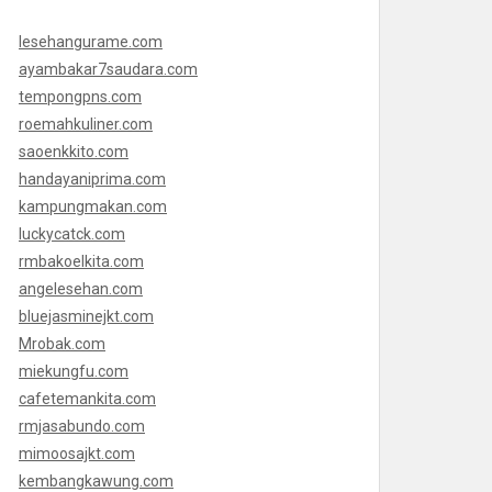
lesehangurame.com
ayambakar7saudara.com
tempongpns.com
roemahkuliner.com
saoenkkito.com
handayaniprima.com
kampungmakan.com
luckycatck.com
rmbakoelkita.com
angelesehan.com
bluejasminejkt.com
Mrobak.com
miekungfu.com
cafetemankita.com
rmjasabundo.com
mimoosajkt.com
kembangkawung.com