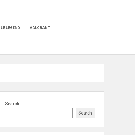
LE LEGEND
VALORANT
Search
Search