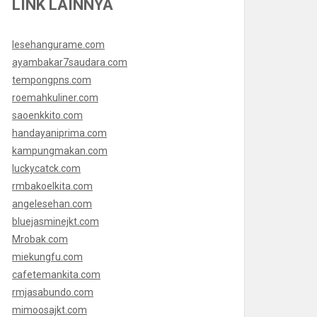
LINK LAINNYA
lesehangurame.com
ayambakar7saudara.com
tempongpns.com
roemahkuliner.com
saoenkkito.com
handayaniprima.com
kampungmakan.com
luckycatck.com
rmbakoelkita.com
angelesehan.com
bluejasminejkt.com
Mrobak.com
miekungfu.com
cafetemankita.com
rmjasabundo.com
mimoosajkt.com