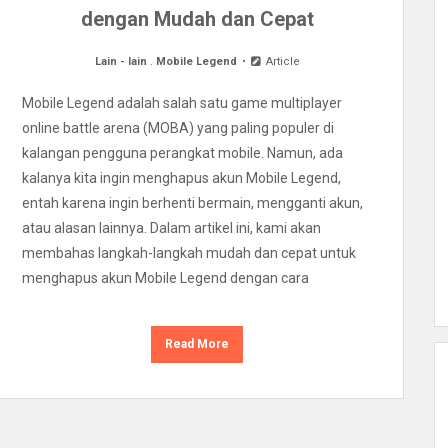
dengan Mudah dan Cepat
Lain - lain
.
Mobile Legend
Article
Mobile Legend adalah salah satu game multiplayer
online battle arena (MOBA) yang paling populer di
kalangan pengguna perangkat mobile. Namun, ada
kalanya kita ingin menghapus akun Mobile Legend,
entah karena ingin berhenti bermain, mengganti akun,
atau alasan lainnya. Dalam artikel ini, kami akan
membahas langkah-langkah mudah dan cepat untuk
menghapus akun Mobile Legend dengan cara
Read More