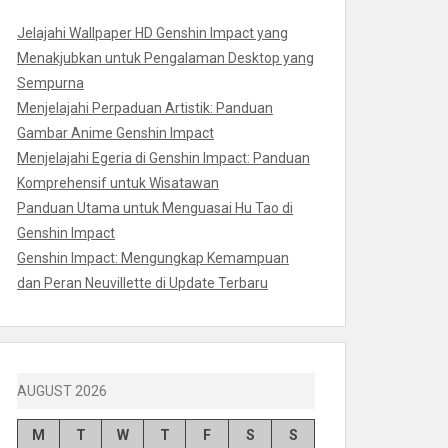
Jelajahi Wallpaper HD Genshin Impact yang
Menakjubkan untuk Pengalaman Desktop yang
Sempurna
Menjelajahi Perpaduan Artistik: Panduan
Gambar Anime Genshin Impact
Menjelajahi Egeria di Genshin Impact: Panduan
Komprehensif untuk Wisatawan
Panduan Utama untuk Menguasai Hu Tao di
Genshin Impact
Genshin Impact: Mengungkap Kemampuan
dan Peran Neuvillette di Update Terbaru
AUGUST 2026
M
T
W
T
F
S
S