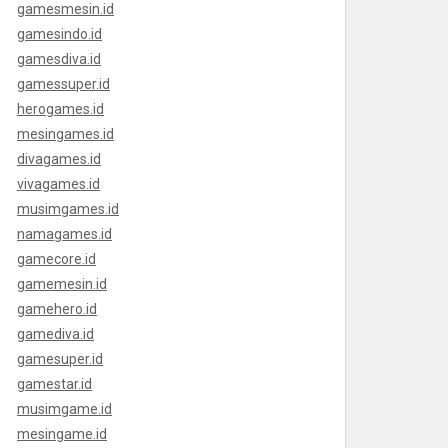
gamesmesin.id
gamesindo.id
gamesdiva.id
gamessuper.id
herogames.id
mesingames.id
divagames.id
vivagames.id
musimgames.id
namagames.id
gamecore.id
gamemesin.id
gamehero.id
gamediva.id
gamesuper.id
gamestar.id
musimgame.id
mesingame.id