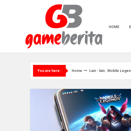
Skip
to
content
HOME
Home
Lain - lain
,
Mobile Legen
You are here :