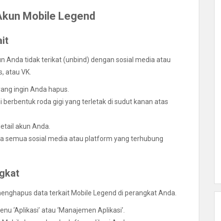
kun Mobile Legend
it
n Anda tidak terikat (unbind) dengan sosial media atau
, atau VK.
yang ingin Anda hapus.
ni berbentuk roda gigi yang terletak di sudut kanan atas
 detail akun Anda.
pada semua sosial media atau platform yang terhubung
gkat
menghapus data terkait Mobile Legend di perangkat Anda.
nu ‘Aplikasi’ atau ‘Manajemen Aplikasi’.