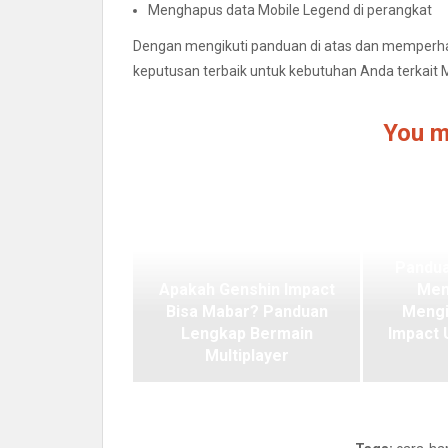
Menghapus data Mobile Legend di perangkat
Dengan mengikuti panduan di atas dan memperha
keputusan terbaik untuk kebutuhan Anda terkait 
You m
Pandua
Apakah Genshin Impact
Men
Bisa Mabar? Panduan
Mengi
Lengkap Bermain
Impact 
Multiplayer