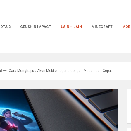
DOTA 2
GENSHIN IMPACT
LAIN – LAIN
MINECRAFT
MOBI
d
Cara Menghapus Akun Mobile Legend dengan Mudah dan Cepat