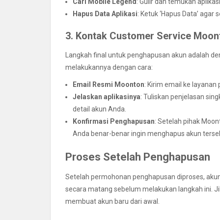
Cari Mobile Legend
: Gulir dan temukan aplikas
Hapus Data Aplikasi
: Ketuk ‘Hapus Data’ agar
3. Kontak Customer Service Moon
Langkah final untuk penghapusan akun adalah d
melakukannya dengan cara:
Email Resmi Moonton
: Kirim email ke layana
Jelaskan aplikasinya
: Tuliskan penjelasan si
detail akun Anda.
Konfirmasi Penghapusan
: Setelah pihak Moo
Anda benar-benar ingin menghapus akun terse
Proses Setelah Penghapusan
Setelah permohonan penghapusan diproses, akun 
secara matang sebelum melakukan langkah ini. Ji
membuat akun baru dari awal.