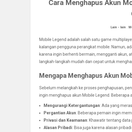
Cara Menghapus Akun Mo
Lain - lain
.
M
Mobile Legend adalah salah satu game multiplayer
kalangan pengguna perangkat mobile. Namun, ada
karena ingin berhenti bermain, mengganti akun, a
langkah-langkah mudah dan cepat untuk menghap
Mengapa Menghapus Akun Mob
Sebelum melangkah ke proses penghapusan, pen
ingin menghapus akun Mobile Legend. Beberapa a
Mengurangi Ketergantungan
: Ada yang meras
Pergantian Akun
: Beberapa pemain ingin memu
Privasi dan Keamanan
: Khawatir tentang data
Alasan Pribadi
: Bisa juga karena alasan pribadi