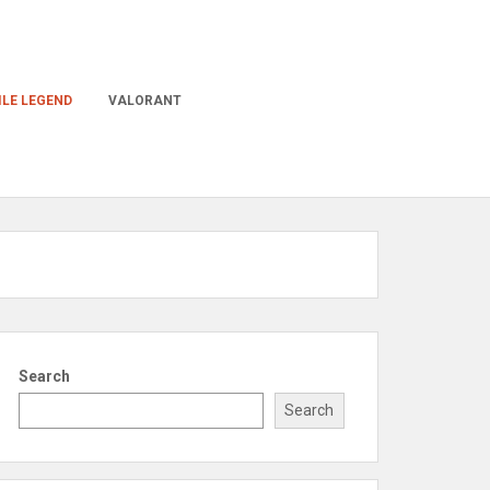
LE LEGEND
VALORANT
Search
Search