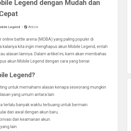
bile Legend dengan Mudah dan
Cepat
obile Legend
Article
 online battle arena (MOBA) yang paling populer di
 kalanya kita ingin menghapus akun Mobile Legend, entah
tau alasan lainnya. Dalam artikel ini, kami akan membahas
us akun Mobile Legend dengan cara yang benar.
ile Legend?
ting untuk memahami alasan kenapa seseorang mungkin
lasan yang umum antara lain:
a terlalu banyak waktu terbuang untuk bermain.
lai dari awal dengan akun baru.
 privasi dan keamanan akun.
 yang lain.