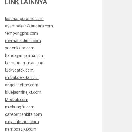
LINK LAINNYA
lesehangurame.com
ayambakar7saudara.com
tempongpns.com
roemahkuliner.com
saoenkkito.com
handayaniprima.com
kampungmakan.com
luckycatck.com
rmbakoelkita.com
angelesehan.com
bluejasminejkt.com
Mrobak.com
miekungfu.com
cafetemankita.com
rmjasabundo.com
mimoosajkt.com