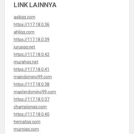
LINK LAINNYA
asikqq.com
https://117.18.0.36
ahliqq.com
https://117.18.0.39
jurusqq.net
https://117.18.0.42
murahqq.net
https://117.18.0.41
maindomino99.com
https://117.18.0.38
masterdomino99.com
https://117.18.0.37
championqq.com
https://117.18.0.40
hematqq.com
murniqq.com