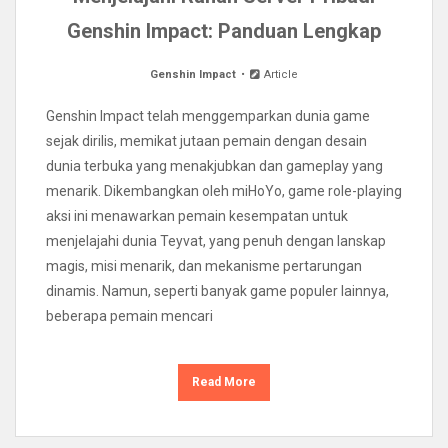
Genshin Impact: Panduan Lengkap
Genshin Impact
Article
Genshin Impact telah menggemparkan dunia game
sejak dirilis, memikat jutaan pemain dengan desain
dunia terbuka yang menakjubkan dan gameplay yang
menarik. Dikembangkan oleh miHoYo, game role-playing
aksi ini menawarkan pemain kesempatan untuk
menjelajahi dunia Teyvat, yang penuh dengan lanskap
magis, misi menarik, dan mekanisme pertarungan
dinamis. Namun, seperti banyak game populer lainnya,
beberapa pemain mencari
Read More