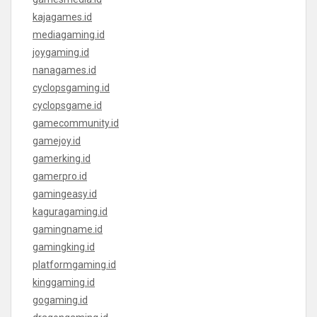
kajagames.id
mediagaming.id
joygaming.id
nanagames.id
cyclopsgaming.id
cyclopsgame.id
gamecommunity.id
gamejoy.id
gamerking.id
gamerpro.id
gamingeasy.id
kaguragaming.id
gamingname.id
gamingking.id
platformgaming.id
kinggaming.id
gogaming.id