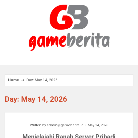
Skip
to
content
Home
Day: May 14, 2026
Day: May 14, 2026
Written by
admin@gameberita.id
May 14, 2026
Menjelajahi Ranah Server Pribadi