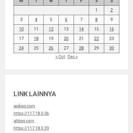
M
T
W
T
F
S
S
1
2
3
4
5
6
7
8
9
10
11
12
13
14
15
16
17
18
19
20
21
22
23
24
25
26
27
28
29
30
« Oct
Dec »
LINK LAINNYA
asikqq.com
https://117.18.0.36
ahliqq.com
https://117.18.0.39