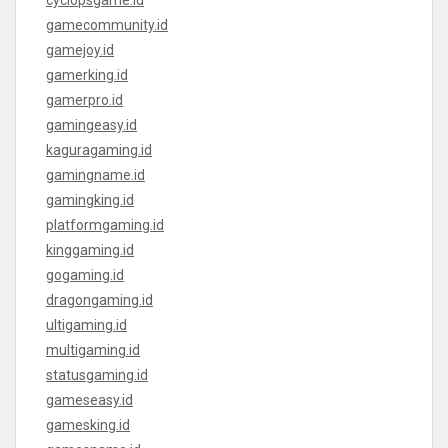
cyclopsgame.id
gamecommunity.id
gamejoy.id
gamerking.id
gamerpro.id
gamingeasy.id
kaguragaming.id
gamingname.id
gamingking.id
platformgaming.id
kinggaming.id
gogaming.id
dragongaming.id
ultigaming.id
multigaming.id
statusgaming.id
gameseasy.id
gamesking.id