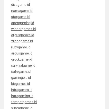
divagame.id
namagame.id
stargame.id
opengaming.id
winnergames.id
argusgames.id
zilonggame.id
rubygame.id
argusgame.id
grockgame.id
survivalgame.id
safegame.id
gamingbio.id
biogames.id
intragames.id
introgaming.id
tempatgames.id
suaragame.id