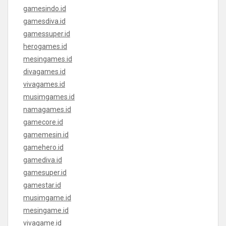
gamesindo.id
gamesdiva.id
gamessuper.id
herogames.id
mesingames.id
divagames.id
vivagames.id
musimgames.id
namagames.id
gamecore.id
gamemesin.id
gamehero.id
gamediva.id
gamesuper.id
gamestar.id
musimgame.id
mesingame.id
vivagame.id