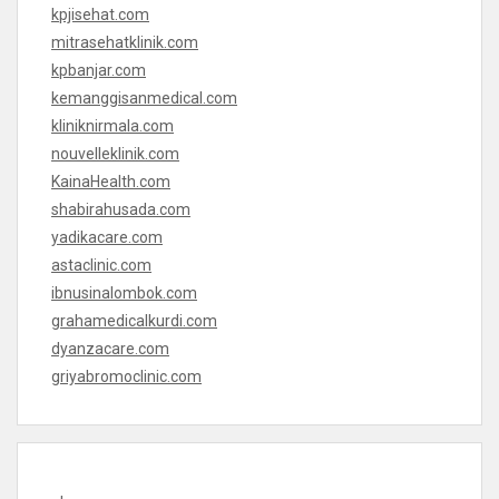
kpjisehat.com
mitrasehatklinik.com
kpbanjar.com
kemanggisanmedical.com
kliniknirmala.com
nouvelleklinik.com
KainaHealth.com
shabirahusada.com
yadikacare.com
astaclinic.com
ibnusinalombok.com
grahamedicalkurdi.com
dyanzacare.com
griyabromoclinic.com