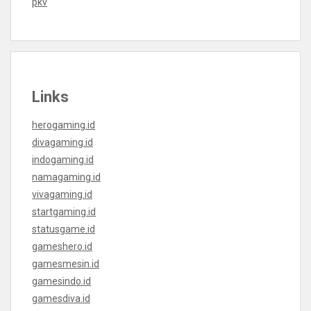
pkv
Links
herogaming.id
divagaming.id
indogaming.id
namagaming.id
vivagaming.id
startgaming.id
statusgame.id
gameshero.id
gamesmesin.id
gamesindo.id
gamesdiva.id