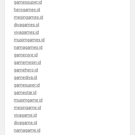
gamessuper.id
herogames.id
mesingames.id
divagames.id
vivagames.id
musimgames.id
namagames.id
gamecore.id
gamemesin.id
gamehero.id
gamediva.id
gamesuper.id
gamestar.id
musimgame.id
mesingame.id
vivagame.id
divagame.id
namagame.id