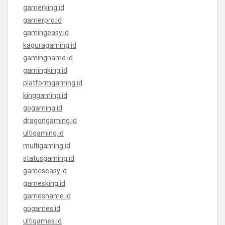
gamerking.id
gamerpro.id
gamingeasy.id
kaguragaming.id
gamingname.id
gamingking.id
platformgaming.id
kinggaming.id
gogaming.id
dragongaming.id
ultigaming.id
multigaming.id
statusgaming.id
gameseasy.id
gamesking.id
gamesname.id
gogames.id
ultigames.id