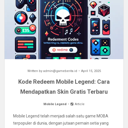
Written by
admin@gameberita.id
April 15, 2025
Kode Redeem Mobile Legend: Cara
Mendapatkan Skin Gratis Terbaru
Mobile Legend
Article
Mobile Legend telah menjadi salah satu game MOBA
terpopuler di dunia, dengan jutaan pemain setia yang