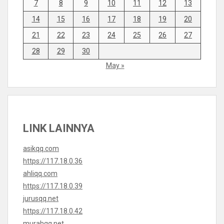
7
8
9
10
11
12
13
14
15
16
17
18
19
20
21
22
23
24
25
26
27
28
29
30
May »
LINK LAINNYA
asikqq.com
https://117.18.0.36
ahliqq.com
https://117.18.0.39
jurusqq.net
https://117.18.0.42
murahqq.net