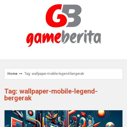
Skip
to
content
Home
Tag: wallpaper-mobile-legend-bergerak
Tag: wallpaper-mobile-legend-
bergerak