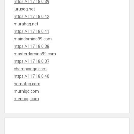
https://117.18.0.39
jurusqq.net
https://117.18.0.42
murahqq.net
https://117.18.0.41
maindomino99.com
https://117.18.0.38
masterdomino99.com
https://117.18.0.37
championqq.com
https://117.18.0.40
hematqq.com
murniqq.com
menuqq.com