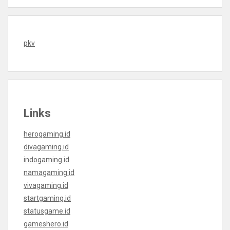
pkv
Links
herogaming.id
divagaming.id
indogaming.id
namagaming.id
vivagaming.id
startgaming.id
statusgame.id
gameshero.id