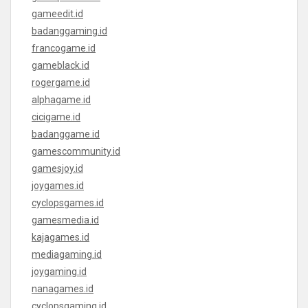
gameedit.id
badanggaming.id
francogame.id
gameblack.id
rogergame.id
alphagame.id
cicigame.id
badanggame.id
gamescommunity.id
gamesjoy.id
joygames.id
cyclopsgames.id
gamesmedia.id
kajagames.id
mediagaming.id
joygaming.id
nanagames.id
cyclopsgaming.id