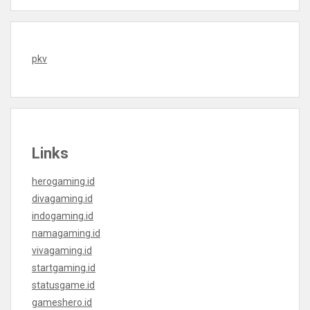
pkv
Links
herogaming.id
divagaming.id
indogaming.id
namagaming.id
vivagaming.id
startgaming.id
statusgame.id
gameshero.id