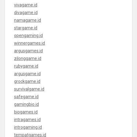
vivagame.id
divagame.id
namagame.id
stargame.id
opengaming.id
winnergames.id
argusgames.id
zilonggame.id
rubygame.id
argusgame.id
grockgame.id
survivalgame.id
safegame.id
gamingbio.id
biogames.id
intragames.id
introgaming.id
tempatgames.id