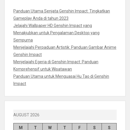
Panduan Utama Senjata Genshin Impact: Tingkatkan
Gameplay Anda di tahun 2023
Jelajahi Wallpaper HD Genshin Impact yang
Menakjubkan untuk Pengalaman Desktop yang
Sempurna
Menjelajahi Perpaduan Artistik: Panduan Gambar Anime
Genshin Impact
Menjelajahi Egeria di Genshin Impact: Panduan
Komprehensif untuk Wisatawan
Panduan Utama untuk Menguasai Hu Tao di Genshin
Impact
AUGUST 2026
M
T
W
T
F
S
S