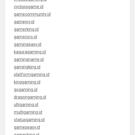
cyclopsgame.id
gamecommunity.id
gamejoy.id
gamerking.id
gamerpro.id
gamingeasy.id
kaguragaming.id
gamingname.id
gamingking.id
platformgaming.id
kinggaming.id
gogaming.id
dragongaming.id
ultigaming.id
multigaming.id
statusgaming.id
gameseasy.id
gamesking.id