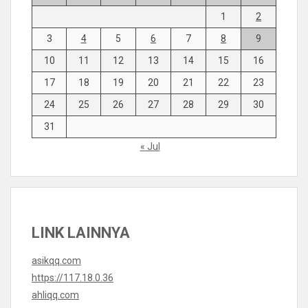
1
2
3
4
5
6
7
8
9
10
11
12
13
14
15
16
17
18
19
20
21
22
23
24
25
26
27
28
29
30
31
« Jul
LINK LAINNYA
asikqq.com
https://117.18.0.36
ahliqq.com