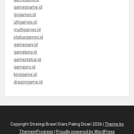
gamesname.id
gogames.id
ultigames.id
multigames.id
statusgames.id
gameeasy.id
gameking.id
gamestatus.id
gamepro.id
kinggame.id
dragongame.id
Copyright Strategi Brawl Stars Paling Dicari 2026 |
Theme by
ThemeinProgress
|
Proudly powered by WordPress