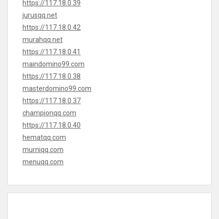
https://117.18.0.39
jurusqq.net
https://117.18.0.42
murahqq.net
https://117.18.0.41
maindomino99.com
https://117.18.0.38
masterdomino99.com
https://117.18.0.37
championqq.com
https://117.18.0.40
hematqq.com
murniqq.com
menuqq.com