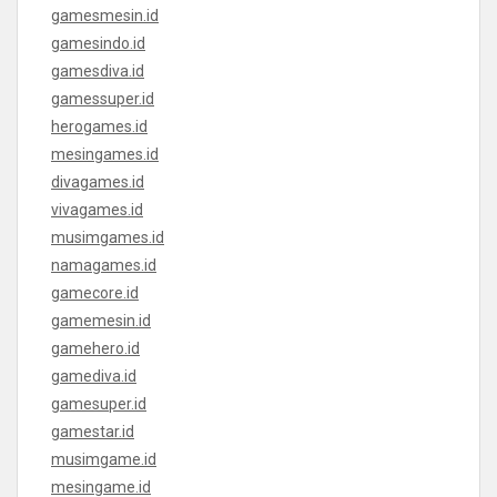
gamesmesin.id
gamesindo.id
gamesdiva.id
gamessuper.id
herogames.id
mesingames.id
divagames.id
vivagames.id
musimgames.id
namagames.id
gamecore.id
gamemesin.id
gamehero.id
gamediva.id
gamesuper.id
gamestar.id
musimgame.id
mesingame.id