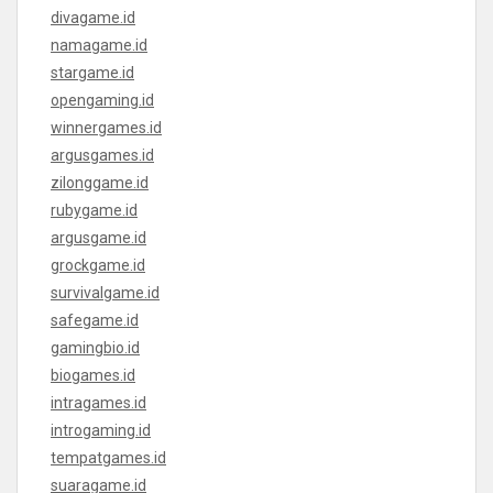
divagame.id
namagame.id
stargame.id
opengaming.id
winnergames.id
argusgames.id
zilonggame.id
rubygame.id
argusgame.id
grockgame.id
survivalgame.id
safegame.id
gamingbio.id
biogames.id
intragames.id
introgaming.id
tempatgames.id
suaragame.id