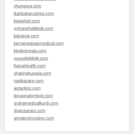
chungiwa.com
ikanbakarcianjur.com
kpjisehat.com
mitrasehatklinik.com
kpbanjar.com
kemanggisanmedical.com
kliniknirmala.com
nouvelleklinik.com
KainaHealth.com
shabirahusada.com
yadikacare.com
astaclinic.com
ibnusinalombok.com
grahamedicalkurdi.com
dyanzacare.com
griyabromoclinic.com