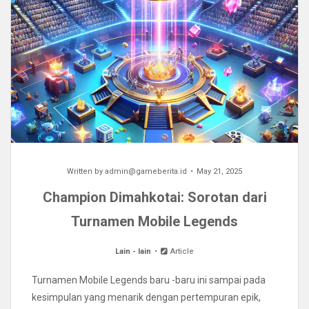
Written by
admin@gameberita.id
May 21, 2025
Champion Dimahkotai: Sorotan dari
Turnamen Mobile Legends
Lain - lain
Article
Turnamen Mobile Legends baru -baru ini sampai pada
kesimpulan yang menarik dengan pertempuran epik,