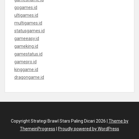
gogames.id
ultigames.id
multigames.id
statusgames.id
gameeasy.id
gameking.id
gamestatus.id
gamepro.id
kinggame.id
dragongame.id
Copyright Strategi Brawl Stars Paling Dicari 2026 |
Theme by
ThemeinProgress
|
Proudly powered by WordPress