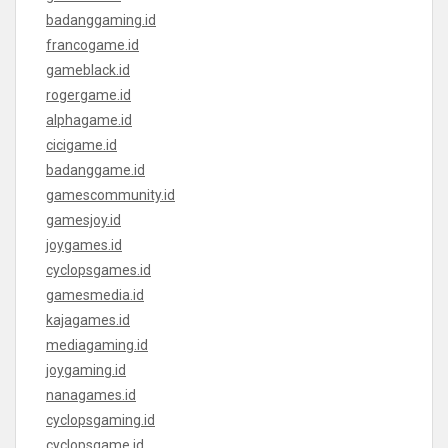
badanggaming.id
francogame.id
gameblack.id
rogergame.id
alphagame.id
cicigame.id
badanggame.id
gamescommunity.id
gamesjoy.id
joygames.id
cyclopsgames.id
gamesmedia.id
kajagames.id
mediagaming.id
joygaming.id
nanagames.id
cyclopsgaming.id
cyclopsgame.id