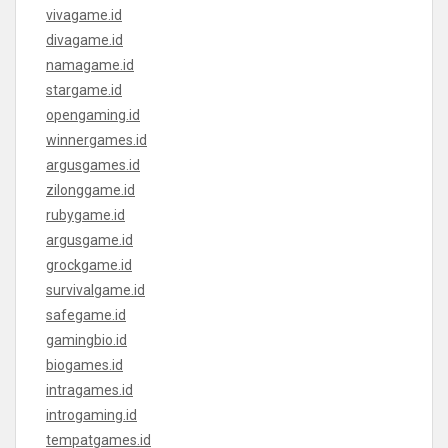
vivagame.id
divagame.id
namagame.id
stargame.id
opengaming.id
winnergames.id
argusgames.id
zilonggame.id
rubygame.id
argusgame.id
grockgame.id
survivalgame.id
safegame.id
gamingbio.id
biogames.id
intragames.id
introgaming.id
tempatgames.id