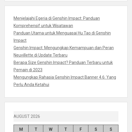
Menjelajahi Egeria di Genshin Impact: Panduan
Komprehensif untuk Wisatawan
Panduan Utama untuk Menguasai Hu Tao di Genshin
Impact
Genshin Impact: Mengungkap Kemampuan dan Peran
Neuvillette di Update Terbaru
Berapa Size Genshin Impact? Panduan Terbaru untuk
Pemain di 2023
Mengungkap Rahasia Genshin Impact Banner 4.6: Yang
Perlu Anda Ketahui
AUGUST 2026
M
T
W
T
F
S
S