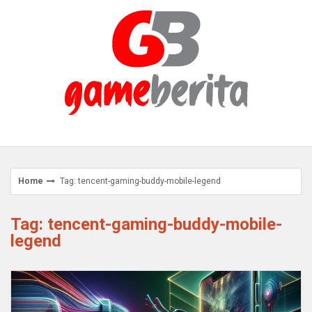
Skip
to
content
Home
Tag: tencent-gaming-buddy-mobile-legend
Tag: tencent-gaming-buddy-mobile-
legend