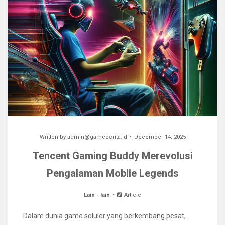
Written by
admin@gameberita.id
December 14, 2025
Tencent Gaming Buddy Merevolusi
Pengalaman Mobile Legends
Lain - lain
Article
Dalam dunia game seluler yang berkembang pesat,