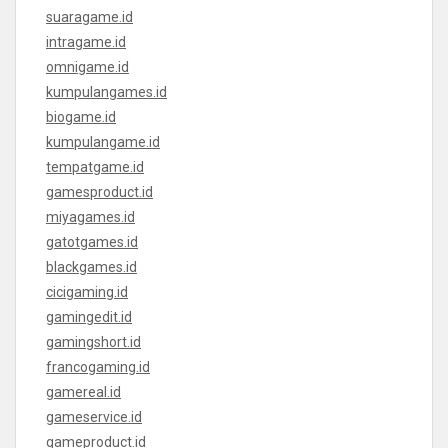
suaragame.id
intragame.id
omnigame.id
kumpulangames.id
biogame.id
kumpulangame.id
tempatgame.id
gamesproduct.id
miyagames.id
gatotgames.id
blackgames.id
cicigaming.id
gamingedit.id
gamingshort.id
francogaming.id
gamereal.id
gameservice.id
gameproduct.id