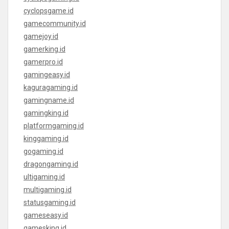
cyclopsgame.id
gamecommunity.id
gamejoy.id
gamerking.id
gamerpro.id
gamingeasy.id
kaguragaming.id
gamingname.id
gamingking.id
platformgaming.id
kinggaming.id
gogaming.id
dragongaming.id
ultigaming.id
multigaming.id
statusgaming.id
gameseasy.id
gamesking.id