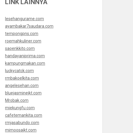
LINK LAINNYA
lesehangurame.com
ayambakar7saudara.com
tempongpns.com
roemahkuliner.com
saoenkkito.com
handayaniprima.com
kampungmakan.com
luckycatck.com
rmbakoelkita.com
angelesehan.com
bluejasminejkt.com
Mrobak.com
miekungfu.com
cafetemankita.com
rmjasabundo.com
mimoosajkt.com