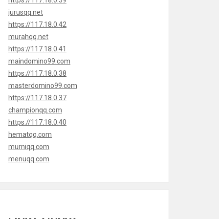
https://117.18.0.39
jurusqq.net
https://117.18.0.42
murahqq.net
https://117.18.0.41
maindomino99.com
https://117.18.0.38
masterdomino99.com
https://117.18.0.37
championqq.com
https://117.18.0.40
hematqq.com
murniqq.com
menuqq.com