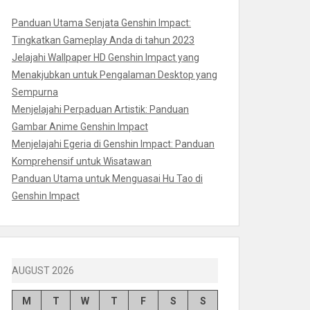
Panduan Utama Senjata Genshin Impact:
Tingkatkan Gameplay Anda di tahun 2023
Jelajahi Wallpaper HD Genshin Impact yang
Menakjubkan untuk Pengalaman Desktop yang
Sempurna
Menjelajahi Perpaduan Artistik: Panduan
Gambar Anime Genshin Impact
Menjelajahi Egeria di Genshin Impact: Panduan
Komprehensif untuk Wisatawan
Panduan Utama untuk Menguasai Hu Tao di
Genshin Impact
AUGUST 2026
M
T
W
T
F
S
S