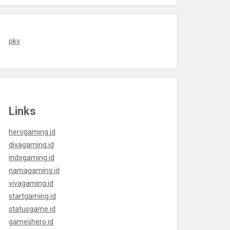
pkv
Links
herogaming.id
divagaming.id
indogaming.id
namagaming.id
vivagaming.id
startgaming.id
statusgame.id
gameshero.id