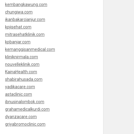
kembangkawung.com
chungiwa.com
ikanbakarcianjur.com
kpjisehat.com
mitrasehatklinik.com
kpbanjar.com
kemanggisanmedical.com
kliniknirmala.com
nouvelleklinik.com
KainaHealth.com
shabirahusada.com
yadikacare.com
astaclinic.com
ibnusinalombok.com
grahamedicalkurdi.com
dyanzacare.com
griyabromoclinic.com