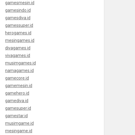
gamesmesin.id
gamesindo.id
gamesdiva.id
gamessuper.id
herogames.id
mesingames.id
divagames.id
vivagames.id
musimgames.id
namagames.id
gamecore.id
gamemesin.id
gamehero.id
gamediva.id
gamesuper.id
gamestar.id
musimgame.id
mesingame.id