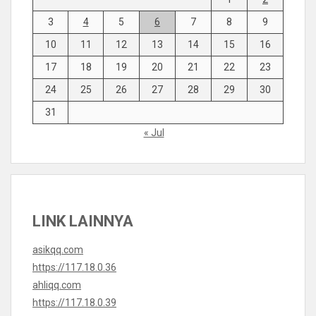
3
4
5
6
7
8
9
10
11
12
13
14
15
16
17
18
19
20
21
22
23
24
25
26
27
28
29
30
31
« Jul
LINK LAINNYA
asikqq.com
https://117.18.0.36
ahliqq.com
https://117.18.0.39