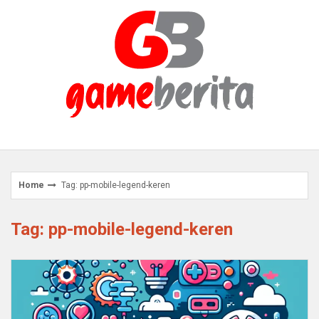
Skip
to
content
Home
Tag: pp-mobile-legend-keren
Tag: pp-mobile-legend-keren