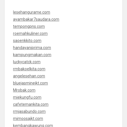
lesehangurame.com
ayambakar7saudara.com
tempongpns.com
roemahkuliner.com
saoenkkito.com
handayaniprima.com
kampungmakan.com
luckycatck.com
rmbakoelkita.com
angelesehan.com
bluejasminejkt.com
Mrobak.com
miekungfu.com
cafetemankita.com
rmjasabundo.com
mimoosajkt.com
kembangkawung.com