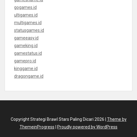
gogames.id
ultigames.id
multigames.id
statusgames.id
gameeasy.id
gameking.id
gamestatus.id
gamepro.id
kinggame.id
dragongame.id
Copyright Strategi Brawl Stars Paling Dicari 2026 |
Theme by
ThemeinProgress
|
Proudly powered by WordPress