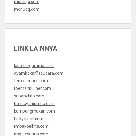
murniqq.com
menuqq.com
LINK LAINNYA
lesehangurame.com
ayambakar7saudara.com
tempongpns.com
roemahkuliner.com
saoenkkito.com
handayaniprima.com
kampungmakan.com
luckycatck.com
rmbakoelkita.com
angelesehan.com