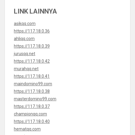
LINK LAINNYA
asikqq.com
https://117.18.0.36
ahliqq.com
https://117.18.0.39
jurusqq.net
https://117.18.0.42
murahqq.net
https://117.18.0.41
maindomino99.com
https://117.18.0.38
masterdomino99.com
https://117.18.0.37
championqq.com
https://117.18.0.40
hematqq.com