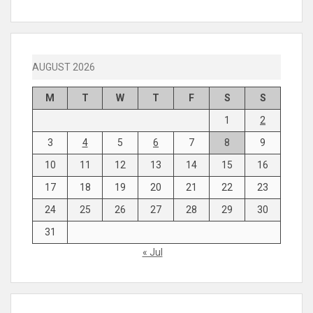
AUGUST 2026
M
T
W
T
F
S
S
1
2
3
4
5
6
7
8
9
10
11
12
13
14
15
16
17
18
19
20
21
22
23
24
25
26
27
28
29
30
31
« Jul