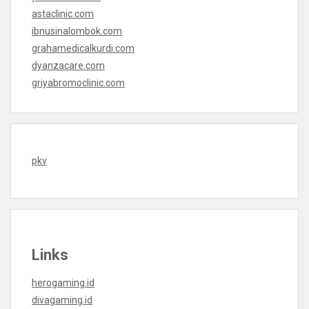
astaclinic.com
ibnusinalombok.com
grahamedicalkurdi.com
dyanzacare.com
griyabromoclinic.com
pkv
Links
herogaming.id
divagaming.id