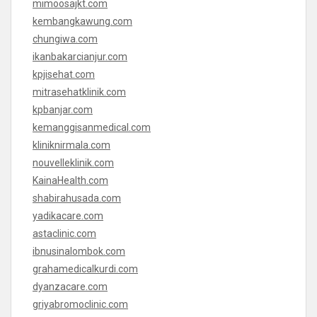
mimoosajkt.com
kembangkawung.com
chungiwa.com
ikanbakarcianjur.com
kpjisehat.com
mitrasehatklinik.com
kpbanjar.com
kemanggisanmedical.com
kliniknirmala.com
nouvelleklinik.com
KainaHealth.com
shabirahusada.com
yadikacare.com
astaclinic.com
ibnusinalombok.com
grahamedicalkurdi.com
dyanzacare.com
griyabromoclinic.com