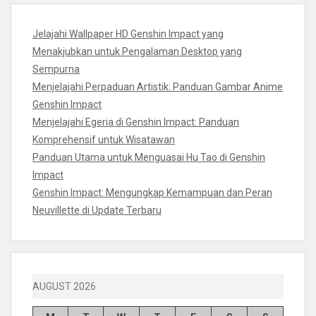
Jelajahi Wallpaper HD Genshin Impact yang
Menakjubkan untuk Pengalaman Desktop yang
Sempurna
Menjelajahi Perpaduan Artistik: Panduan Gambar Anime
Genshin Impact
Menjelajahi Egeria di Genshin Impact: Panduan
Komprehensif untuk Wisatawan
Panduan Utama untuk Menguasai Hu Tao di Genshin
Impact
Genshin Impact: Mengungkap Kemampuan dan Peran
Neuvillette di Update Terbaru
AUGUST 2026