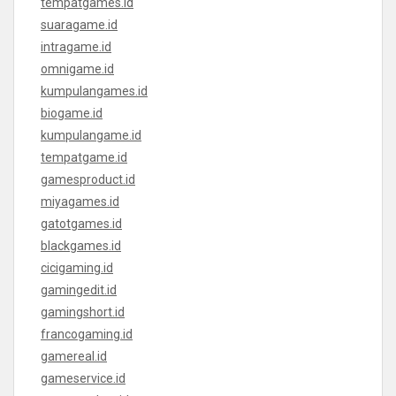
tempatgames.id
suaragame.id
intragame.id
omnigame.id
kumpulangames.id
biogame.id
kumpulangame.id
tempatgame.id
gamesproduct.id
miyagames.id
gatotgames.id
blackgames.id
cicigaming.id
gamingedit.id
gamingshort.id
francogaming.id
gamereal.id
gameservice.id