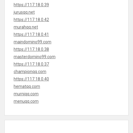
https://117.18.0.39
jurusqq.net
https://117.18.0.42
murahqq.net
https://117.18.0.41
maindomino99.com
https://117.18.0.38
masterdomino99.com
https://117.18.0.37
championqq.com
https://117.18.0.40
hematqq.com
murniqq.com
menuqq.com