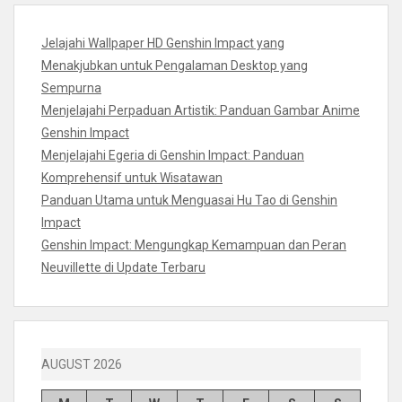
Jelajahi Wallpaper HD Genshin Impact yang
Menakjubkan untuk Pengalaman Desktop yang
Sempurna
Menjelajahi Perpaduan Artistik: Panduan Gambar Anime
Genshin Impact
Menjelajahi Egeria di Genshin Impact: Panduan
Komprehensif untuk Wisatawan
Panduan Utama untuk Menguasai Hu Tao di Genshin
Impact
Genshin Impact: Mengungkap Kemampuan dan Peran
Neuvillette di Update Terbaru
AUGUST 2026