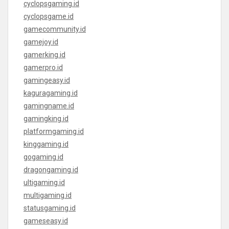
cyclopsgaming.id
cyclopsgame.id
gamecommunity.id
gamejoy.id
gamerking.id
gamerpro.id
gamingeasy.id
kaguragaming.id
gamingname.id
gamingking.id
platformgaming.id
kinggaming.id
gogaming.id
dragongaming.id
ultigaming.id
multigaming.id
statusgaming.id
gameseasy.id