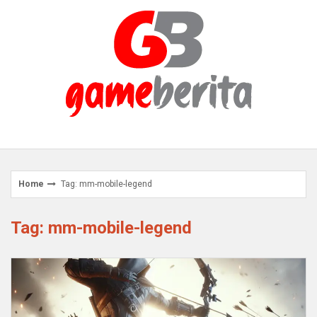
Skip
to
content
Home
Tag: mm-mobile-legend
Tag: mm-mobile-legend