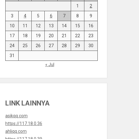
1
2
3
4
5
6
7
8
9
10
11
12
13
14
15
16
17
18
19
20
21
22
23
24
25
26
27
28
29
30
31
« Jul
LINK LAINNYA
asikqq.com
https://117.18.0.36
ahliqq.com