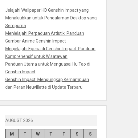
Jelajahi Wallpaper HD Genshin Impact yang
Menakjubkan untuk Pengalaman Desktop yang
Sempurna
Menjelajahi Perpaduan Artistik: Panduan
Gambar Anime Genshin Impact
Menjelajahi Egeria di Genshin Impact: Panduan
Komprehensif untuk Wisatawan
Panduan Utama untuk Menguasai Hu Tao di
Genshin Impact
Genshin Impact: Mengungkap Kemampuan
dan Peran Neuvillette di Update Terbaru
AUGUST 2026
M
T
W
T
F
S
S