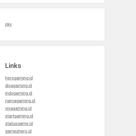
pkv
Links
herogaming.id
divagaming.id
indogaming.id
namagaming.id
vivagaming.id
startgaming.id
statusgame.id
gameshero.id