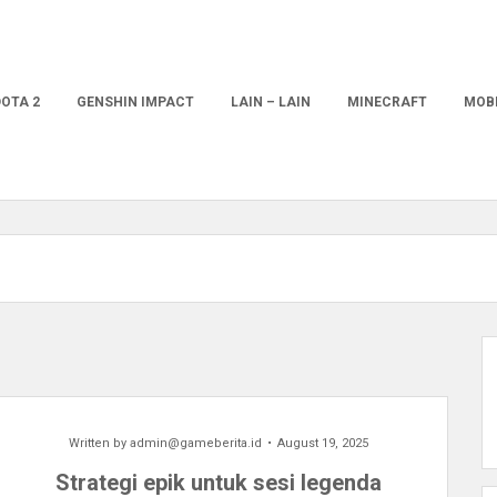
DOTA 2
GENSHIN IMPACT
LAIN – LAIN
MINECRAFT
MOBI
Written by
admin@gameberita.id
August 19, 2025
Strategi epik untuk sesi legenda