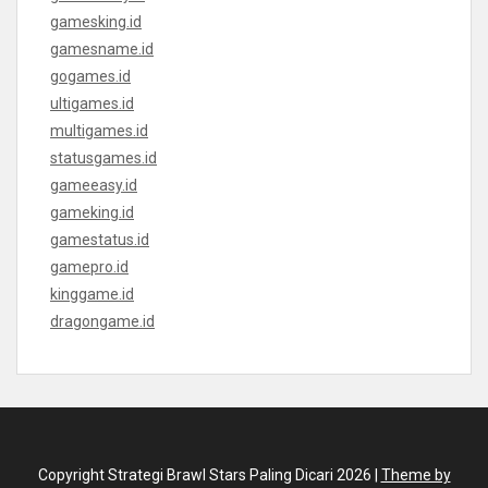
gamesking.id
gamesname.id
gogames.id
ultigames.id
multigames.id
statusgames.id
gameeasy.id
gameking.id
gamestatus.id
gamepro.id
kinggame.id
dragongame.id
Copyright Strategi Brawl Stars Paling Dicari 2026 |
Theme by