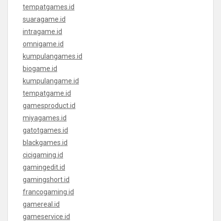
tempatgames.id
suaragame.id
intragame.id
omnigame.id
kumpulangames.id
biogame.id
kumpulangame.id
tempatgame.id
gamesproduct.id
miyagames.id
gatotgames.id
blackgames.id
cicigaming.id
gamingedit.id
gamingshort.id
francogaming.id
gamereal.id
gameservice.id