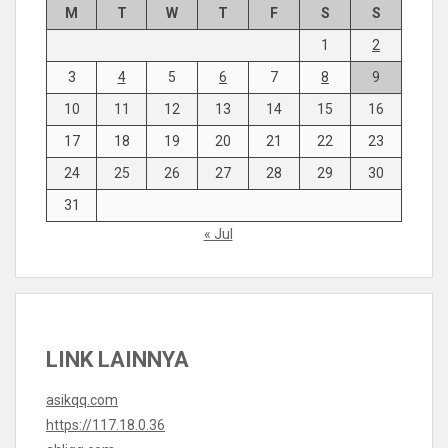
M
T
W
T
F
S
S
1
2
3
4
5
6
7
8
9
10
11
12
13
14
15
16
17
18
19
20
21
22
23
24
25
26
27
28
29
30
31
« Jul
LINK LAINNYA
asikqq.com
https://117.18.0.36