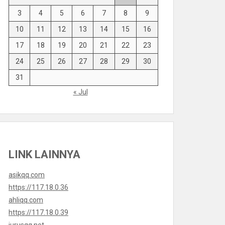
3
4
5
6
7
8
9
10
11
12
13
14
15
16
17
18
19
20
21
22
23
24
25
26
27
28
29
30
31
« Jul
LINK LAINNYA
asikqq.com
https://117.18.0.36
ahliqq.com
https://117.18.0.39