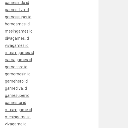
gamesindo.id
gamesdiva.id
gamessuper.id
herogames.id
mesingames.id
divagames.id
vivagames.id
musimgames.id
namagames.id
gamecore.id
gamemesin.id
gamehero.id
gamediva.id
gamesuper.id
gamestar.id
musimgame.id
mesingame.id
vivagame.id