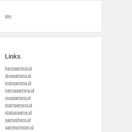
pkv
Links
herogaming.id
divagaming.id
indogaming.id
namagaming.id
vivagaming.id
startgaming.id
statusgame.id
gameshero.id
gamesmesin.id