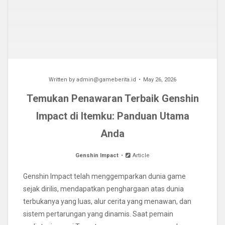
Written by
admin@gameberita.id
May 26, 2026
Temukan Penawaran Terbaik Genshin
Impact di Itemku: Panduan Utama
Anda
Genshin Impact
Article
Genshin Impact telah menggemparkan dunia game
sejak dirilis, mendapatkan penghargaan atas dunia
terbukanya yang luas, alur cerita yang menawan, dan
sistem pertarungan yang dinamis. Saat pemain