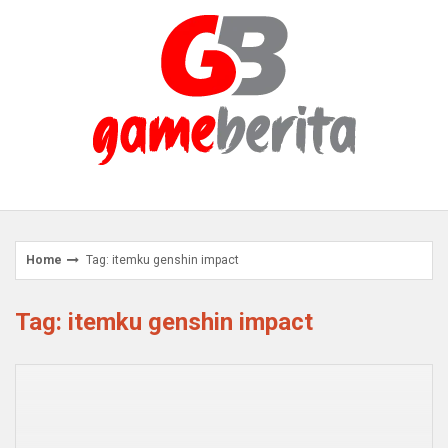
Skip
to
content
Home
Tag: itemku genshin impact
Tag: itemku genshin impact