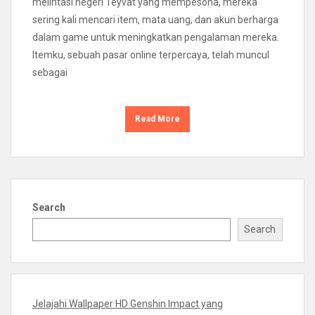
melintasi negeri Teyvat yang mempesona, mereka
sering kali mencari item, mata uang, dan akun berharga
dalam game untuk meningkatkan pengalaman mereka.
Itemku, sebuah pasar online terpercaya, telah muncul
sebagai
Read More
Search
Search
Jelajahi Wallpaper HD Genshin Impact yang