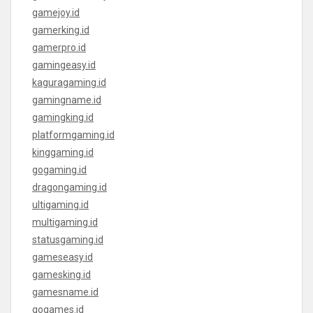
gamejoy.id
gamerking.id
gamerpro.id
gamingeasy.id
kaguragaming.id
gamingname.id
gamingking.id
platformgaming.id
kinggaming.id
gogaming.id
dragongaming.id
ultigaming.id
multigaming.id
statusgaming.id
gameseasy.id
gamesking.id
gamesname.id
gogames.id