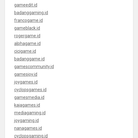
gameedit.id
badanggaming.id
francogame.id
gameblack.id
rogergame.id
alphagame.id
cicigame.id
badanggame.id
gamescommunity.id
gamesjoy.id
joygames.id
cyclopsgames.id
gamesmedia.id
kajagames.id
mediagaming.id
joygaming.id
nanagames.id
cyclopsgaming.id