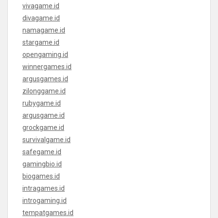
vivagame.id
divagame.id
namagame.id
stargame.id
opengaming.id
winnergames.id
argusgames.id
zilonggame.id
rubygame.id
argusgame.id
grockgame.id
survivalgame.id
safegame.id
gamingbio.id
biogames.id
intragames.id
introgaming.id
tempatgames.id