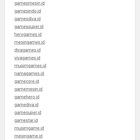
gamesmesin.id
gamesindo.id
gamesdiva.id
gamessuper.id
herogames.id
mesingames.id
divagames.id
vivagames.id
musimgames.id
namagames.id
gamecore.id
gamemesin.id
gamehero.id
gamediva.id
gamesuper.id
gamestar.id
musimgame.id
mesingame.id