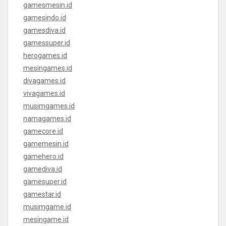
gamesmesin.id
gamesindo.id
gamesdiva.id
gamessuper.id
herogames.id
mesingames.id
divagames.id
vivagames.id
musimgames.id
namagames.id
gamecore.id
gamemesin.id
gamehero.id
gamediva.id
gamesuper.id
gamestar.id
musimgame.id
mesingame.id