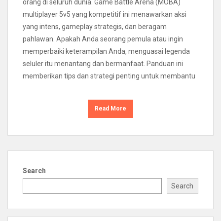
orang di seluruh dunia. Game Battle Arena (MOBA)
multiplayer 5v5 yang kompetitif ini menawarkan aksi
yang intens, gameplay strategis, dan beragam
pahlawan. Apakah Anda seorang pemula atau ingin
memperbaiki keterampilan Anda, menguasai legenda
seluler itu menantang dan bermanfaat. Panduan ini
memberikan tips dan strategi penting untuk membantu
Read More
Search
Search