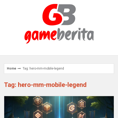
Skip
to
content
Home
Tag: hero-mm-mobile-legend
Tag: hero-mm-mobile-legend