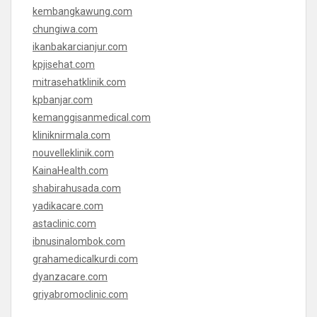
kembangkawung.com
chungiwa.com
ikanbakarcianjur.com
kpjisehat.com
mitrasehatklinik.com
kpbanjar.com
kemanggisanmedical.com
kliniknirmala.com
nouvelleklinik.com
KainaHealth.com
shabirahusada.com
yadikacare.com
astaclinic.com
ibnusinalombok.com
grahamedicalkurdi.com
dyanzacare.com
griyabromoclinic.com