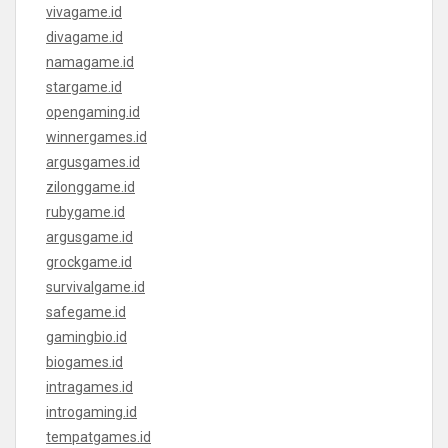
vivagame.id
divagame.id
namagame.id
stargame.id
opengaming.id
winnergames.id
argusgames.id
zilonggame.id
rubygame.id
argusgame.id
grockgame.id
survivalgame.id
safegame.id
gamingbio.id
biogames.id
intragames.id
introgaming.id
tempatgames.id