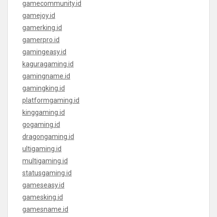
gamecommunity.id
gamejoy.id
gamerking.id
gamerpro.id
gamingeasy.id
kaguragaming.id
gamingname.id
gamingking.id
platformgaming.id
kinggaming.id
gogaming.id
dragongaming.id
ultigaming.id
multigaming.id
statusgaming.id
gameseasy.id
gamesking.id
gamesname.id