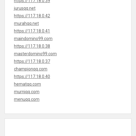
https://117.18.0.39
jurusqq.net
https://117.18.0.42
murahqq.net
https://117.18.0.41
maindomino99.com
https://117.18.0.38
masterdomino99.com
https://117.18.0.37
championqq.com
https://117.18.0.40
hematqq.com
murniqq.com
menuqq.com