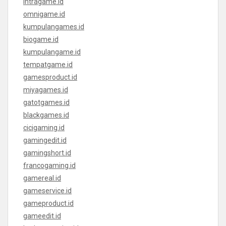
intragame.id
omnigame.id
kumpulangames.id
biogame.id
kumpulangame.id
tempatgame.id
gamesproduct.id
miyagames.id
gatotgames.id
blackgames.id
cicigaming.id
gamingedit.id
gamingshort.id
francogaming.id
gamereal.id
gameservice.id
gameproduct.id
gameedit.id