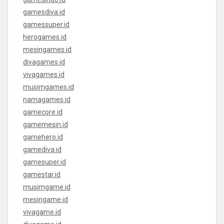
gamesdiva.id
gamessuper.id
herogames.id
mesingames.id
divagames.id
vivagames.id
musimgames.id
namagames.id
gamecore.id
gamemesin.id
gamehero.id
gamediva.id
gamesuper.id
gamestar.id
musimgame.id
mesingame.id
vivagame.id