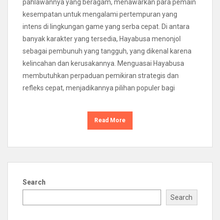
pahlawannya yang beragam, menawarkan para pemain
kesempatan untuk mengalami pertempuran yang
intens di lingkungan game yang serba cepat. Di antara
banyak karakter yang tersedia, Hayabusa menonjol
sebagai pembunuh yang tangguh, yang dikenal karena
kelincahan dan kerusakannya. Menguasai Hayabusa
membutuhkan perpaduan pemikiran strategis dan
refleks cepat, menjadikannya pilihan populer bagi
Read More
Search
Search