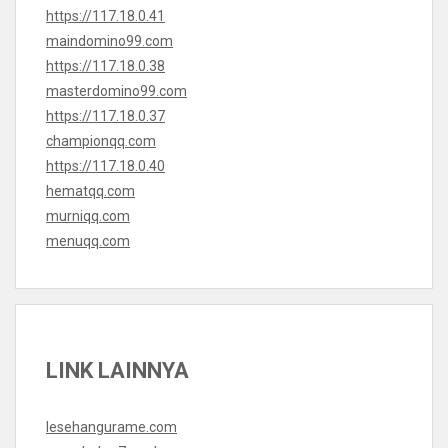
https://117.18.0.41
maindomino99.com
https://117.18.0.38
masterdomino99.com
https://117.18.0.37
championqq.com
https://117.18.0.40
hematqq.com
murniqq.com
menuqq.com
LINK LAINNYA
lesehangurame.com