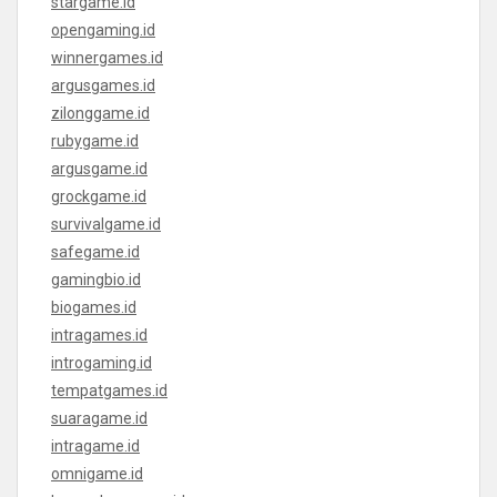
stargame.id
opengaming.id
winnergames.id
argusgames.id
zilonggame.id
rubygame.id
argusgame.id
grockgame.id
survivalgame.id
safegame.id
gamingbio.id
biogames.id
intragames.id
introgaming.id
tempatgames.id
suaragame.id
intragame.id
omnigame.id