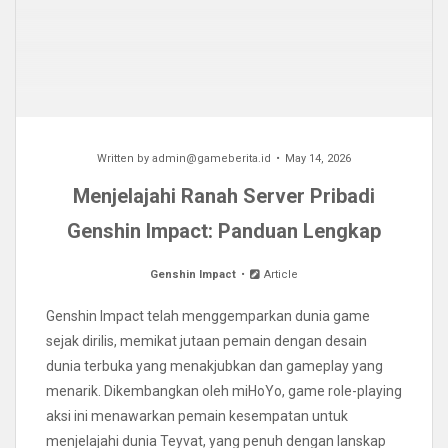
Written by
admin@gameberita.id
May 14, 2026
Menjelajahi Ranah Server Pribadi
Genshin Impact: Panduan Lengkap
Genshin Impact
Article
Genshin Impact telah menggemparkan dunia game
sejak dirilis, memikat jutaan pemain dengan desain
dunia terbuka yang menakjubkan dan gameplay yang
menarik. Dikembangkan oleh miHoYo, game role-playing
aksi ini menawarkan pemain kesempatan untuk
menjelajahi dunia Teyvat, yang penuh dengan lanskap