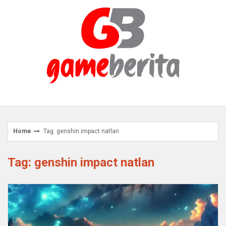
Skip
to
content
Home
Tag: genshin impact natlan
Tag: genshin impact natlan