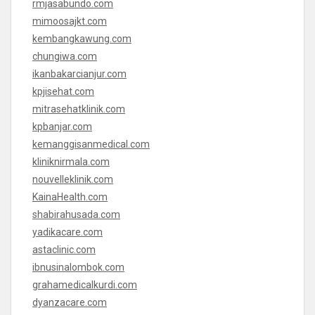
rmjasabundo.com
mimoosajkt.com
kembangkawung.com
chungiwa.com
ikanbakarcianjur.com
kpjisehat.com
mitrasehatklinik.com
kpbanjar.com
kemanggisanmedical.com
kliniknirmala.com
nouvelleklinik.com
KainaHealth.com
shabirahusada.com
yadikacare.com
astaclinic.com
ibnusinalombok.com
grahamedicalkurdi.com
dyanzacare.com