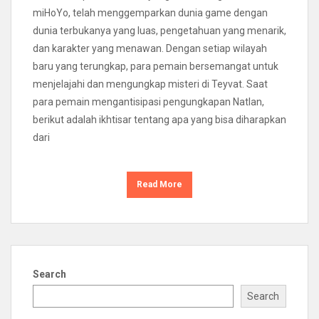
miHoYo, telah menggemparkan dunia game dengan
dunia terbukanya yang luas, pengetahuan yang menarik,
dan karakter yang menawan. Dengan setiap wilayah
baru yang terungkap, para pemain bersemangat untuk
menjelajahi dan mengungkap misteri di Teyvat. Saat
para pemain mengantisipasi pengungkapan Natlan,
berikut adalah ikhtisar tentang apa yang bisa diharapkan
dari
Read More
Search
Search