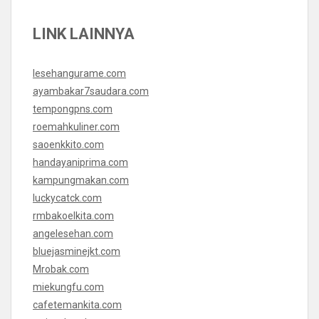
LINK LAINNYA
lesehangurame.com
ayambakar7saudara.com
tempongpns.com
roemahkuliner.com
saoenkkito.com
handayaniprima.com
kampungmakan.com
luckycatck.com
rmbakoelkita.com
angelesehan.com
bluejasminejkt.com
Mrobak.com
miekungfu.com
cafetemankita.com