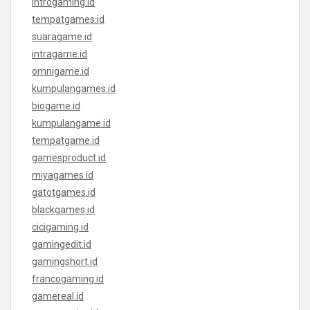
introgaming.id
tempatgames.id
suaragame.id
intragame.id
omnigame.id
kumpulangames.id
biogame.id
kumpulangame.id
tempatgame.id
gamesproduct.id
miyagames.id
gatotgames.id
blackgames.id
cicigaming.id
gamingedit.id
gamingshort.id
francogaming.id
gamereal.id