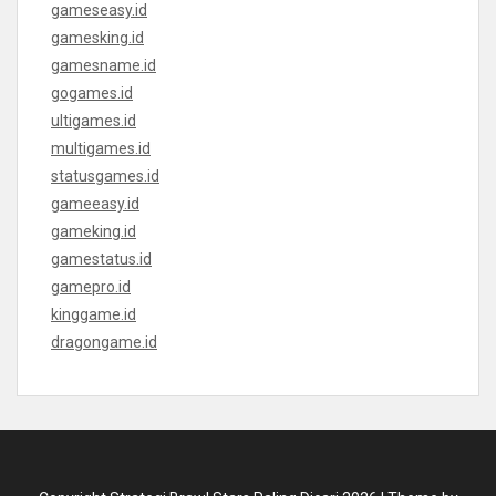
gameseasy.id
gamesking.id
gamesname.id
gogames.id
ultigames.id
multigames.id
statusgames.id
gameeasy.id
gameking.id
gamestatus.id
gamepro.id
kinggame.id
dragongame.id