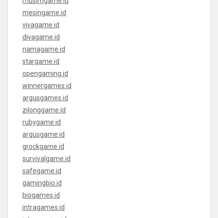
musimgame.id
mesingame.id
vivagame.id
divagame.id
namagame.id
stargame.id
opengaming.id
winnergames.id
argusgames.id
zilonggame.id
rubygame.id
argusgame.id
grockgame.id
survivalgame.id
safegame.id
gamingbio.id
biogames.id
intragames.id