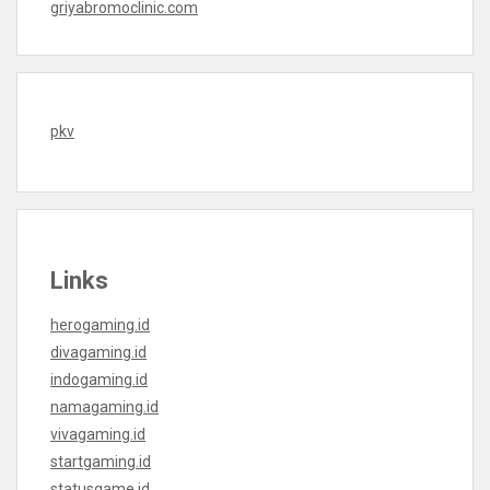
griyabromoclinic.com
pkv
Links
herogaming.id
divagaming.id
indogaming.id
namagaming.id
vivagaming.id
startgaming.id
statusgame.id