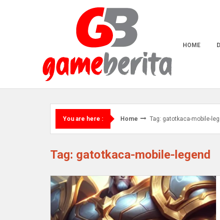
Skip
to
content
HOME
Home
Tag: gatotkaca-mobile-le
You are here :
Tag: gatotkaca-mobile-legend