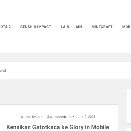
DOTA 2
GENSHIN IMPACT
LAIN – LAIN
MINECRAFT
MOBI
gend
Written by
admin@gameberita.id
June 9, 2025
Kenaikan Gatotkaca ke Glory in Mobile