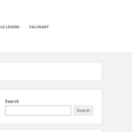
LE LEGEND
VALORANT
Search
Search