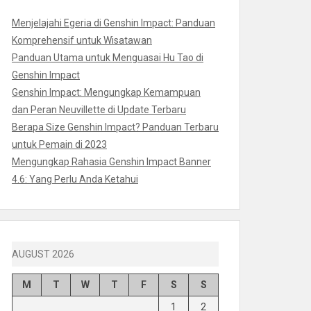
Menjelajahi Egeria di Genshin Impact: Panduan
Komprehensif untuk Wisatawan
Panduan Utama untuk Menguasai Hu Tao di
Genshin Impact
Genshin Impact: Mengungkap Kemampuan
dan Peran Neuvillette di Update Terbaru
Berapa Size Genshin Impact? Panduan Terbaru
untuk Pemain di 2023
Mengungkap Rahasia Genshin Impact Banner
4.6: Yang Perlu Anda Ketahui
AUGUST 2026
M
T
W
T
F
S
S
1
2