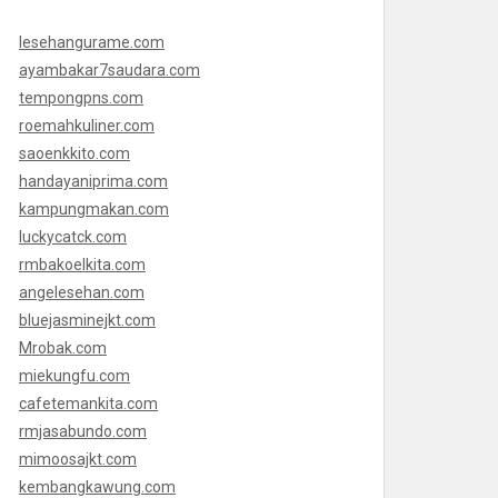
lesehangurame.com
ayambakar7saudara.com
tempongpns.com
roemahkuliner.com
saoenkkito.com
handayaniprima.com
kampungmakan.com
luckycatck.com
rmbakoelkita.com
angelesehan.com
bluejasminejkt.com
Mrobak.com
miekungfu.com
cafetemankita.com
rmjasabundo.com
mimoosajkt.com
kembangkawung.com