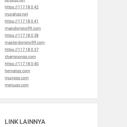
jurusqq.net
https://117.18.0.42
murahqq.net
https://117.18.0.41
maindomino99.com
https://117.18.0.38
masterdomino99.com
https://117.18.0.37
championqq.com
https://117.18.0.40
hematqq.com
murniqq.com
menuqq.com
LINK LAINNYA