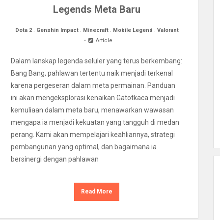
Legends Meta Baru
Dota 2
.
Genshin Impact
.
Minecraft
.
Mobile Legend
.
Valorant
Article
Dalam lanskap legenda seluler yang terus berkembang:
Bang Bang, pahlawan tertentu naik menjadi terkenal
karena pergeseran dalam meta permainan. Panduan
ini akan mengeksplorasi kenaikan Gatotkaca menjadi
kemuliaan dalam meta baru, menawarkan wawasan
mengapa ia menjadi kekuatan yang tangguh di medan
perang. Kami akan mempelajari keahliannya, strategi
pembangunan yang optimal, dan bagaimana ia
bersinergi dengan pahlawan
Read More