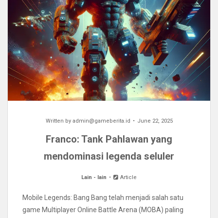
Written by
admin@gameberita.id
June 22, 2025
Franco: Tank Pahlawan yang
mendominasi legenda seluler
Lain - lain
Article
Mobile Legends: Bang Bang telah menjadi salah satu
game Multiplayer Online Battle Arena (MOBA) paling