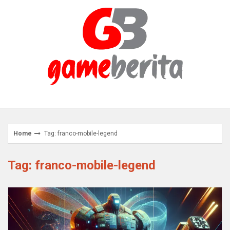
Skip
to
content
Home
Tag: franco-mobile-legend
Tag: franco-mobile-legend