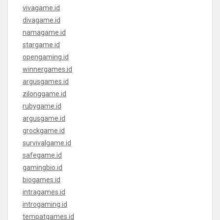
vivagame.id
divagame.id
namagame.id
stargame.id
opengaming.id
winnergames.id
argusgames.id
zilonggame.id
rubygame.id
argusgame.id
grockgame.id
survivalgame.id
safegame.id
gamingbio.id
biogames.id
intragames.id
introgaming.id
tempatgames.id