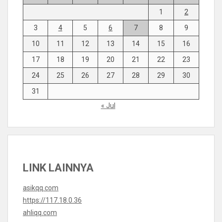
1
2
3
4
5
6
7
8
9
10
11
12
13
14
15
16
17
18
19
20
21
22
23
24
25
26
27
28
29
30
31
« Jul
LINK LAINNYA
asikqq.com
https://117.18.0.36
ahliqq.com