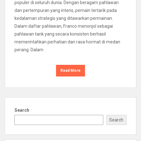
populer di seluruh dunia. Dengan beragam pahlawan
dan pertempuran yang intens, pemain tertarik pada
kedalaman strategis yang ditawarkan permainan.
Dalam daftar pahlawan, Franco menonjol sebagai
pahlawan tank yang secara konsisten berhasil
memerintahkan perhatian dan rasa hormat di medan
perang. Dalam
Read More
Search
Search