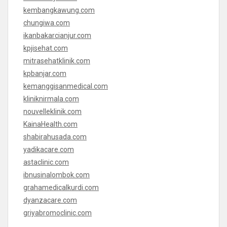
kembangkawung.com
chungiwa.com
ikanbakarcianjur.com
kpjisehat.com
mitrasehatklinik.com
kpbanjar.com
kemanggisanmedical.com
kliniknirmala.com
nouvelleklinik.com
KainaHealth.com
shabirahusada.com
yadikacare.com
astaclinic.com
ibnusinalombok.com
grahamedicalkurdi.com
dyanzacare.com
griyabromoclinic.com