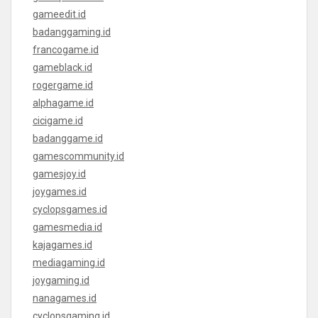
gameedit.id
badanggaming.id
francogame.id
gameblack.id
rogergame.id
alphagame.id
cicigame.id
badanggame.id
gamescommunity.id
gamesjoy.id
joygames.id
cyclopsgames.id
gamesmedia.id
kajagames.id
mediagaming.id
joygaming.id
nanagames.id
cyclopsgaming.id