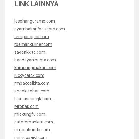
LINK LAINNYA
lesehangurame.com
ayambakar7saudara.com
tempongpns.com
roemahkuliner.com
saoenkkito.com
handayaniprima.com
kampungmakan.com
luckycatck.com
rmbakoelkita.com
angelesehan.com
bluejasminejkt.com
Mrobak.com
miekungfu.com
cafetemankita.com
rmjasabundo.com
mimoosajkt.com