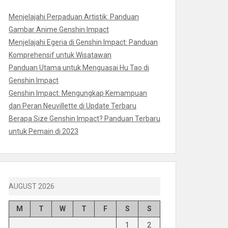
Menjelajahi Perpaduan Artistik: Panduan
Gambar Anime Genshin Impact
Menjelajahi Egeria di Genshin Impact: Panduan
Komprehensif untuk Wisatawan
Panduan Utama untuk Menguasai Hu Tao di
Genshin Impact
Genshin Impact: Mengungkap Kemampuan
dan Peran Neuvillette di Update Terbaru
Berapa Size Genshin Impact? Panduan Terbaru
untuk Pemain di 2023
AUGUST 2026
M
T
W
T
F
S
S
1
2