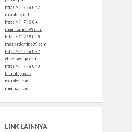
jurusqq.net
https://117.18.0.42
murahqq.net
https://117.18.0.41
maindomino99.com
https://117.18.0.38
masterdomino99.com
https://117.18.0.37
championqq.com
https://117.18.0.40
hematqq.com
murniqq.com
menuqq.com
LINK LAINNYA