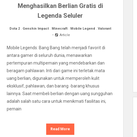
Menghasilkan Berlian Gratis di
Legenda Seluler
Dota 2
.
Genshin Impact
.
Minecraft
.
Mobile Legend
.
Valorant
Article
Mobile Legends: Bang Bang telah menjadi favorit di
antara gamer di seluruh dunia, menawarkan
pertempuran multipemain yang mendebarkan dan
beragam pahlawan. Inti dari game ini terletak mata
uang berlian, digunakan untuk memperoleh kulit
eksklusif, pahlawan, dan barang -barang khusus
lainnya. Saat membeli berlian dengan uang sungguhan
adalah salah satu cara untuk menikmati fasilitas ini,
pemain
Read More