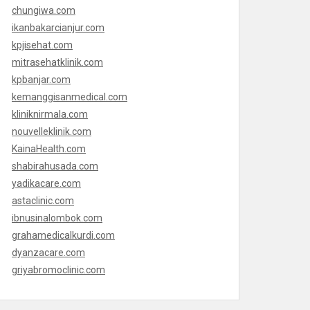
chungiwa.com
ikanbakarcianjur.com
kpjisehat.com
mitrasehatklinik.com
kpbanjar.com
kemanggisanmedical.com
kliniknirmala.com
nouvelleklinik.com
KainaHealth.com
shabirahusada.com
yadikacare.com
astaclinic.com
ibnusinalombok.com
grahamedicalkurdi.com
dyanzacare.com
griyabromoclinic.com