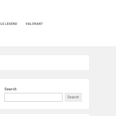
LE LEGEND
VALORANT
Search
Search