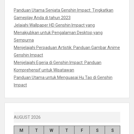
Panduan Utama Senjata Genshin Impact: Tingkatkan
Gameplay Anda di tahun 2023
Jelajahi Wallpaper HD Genshin Impact yang
Menakjubkan untuk Pengalaman Desktop yang
Sempurna
Menjelajahi Perpaduan Artistik: Panduan Gambar Anime
Genshin Impact
Menjelajahi Egeria di Genshin Impact: Panduan
Komprehensif untuk Wisatawan
Panduan Utama untuk Menguasai Hu Tao di Genshin
Impact
AUGUST 2026
M
T
W
T
F
S
S