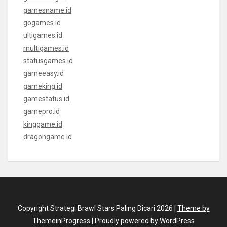
gamesname.id
gogames.id
ultigames.id
multigames.id
statusgames.id
gameeasy.id
gameking.id
gamestatus.id
gamepro.id
kinggame.id
dragongame.id
Copyright Strategi Brawl Stars Paling Dicari 2026 |
Theme by
ThemeinProgress
|
Proudly powered by WordPress