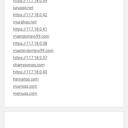
https://117.18.0.39
jurusqq.net
https://117.18.0.42
murahqq.net
https://117.18.0.41
maindomino99.com
https://117.18.0.38
masterdomino99.com
https://117.18.0.37
championqq.com
https://117.18.0.40
hematqq.com
murniqq.com
menuqq.com