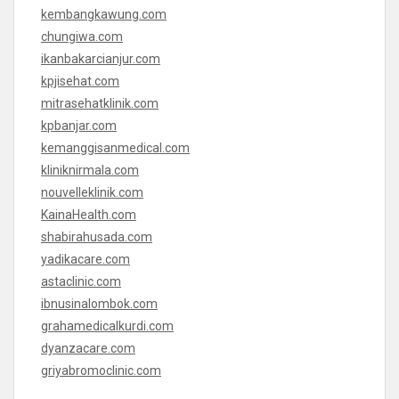
kembangkawung.com
chungiwa.com
ikanbakarcianjur.com
kpjisehat.com
mitrasehatklinik.com
kpbanjar.com
kemanggisanmedical.com
kliniknirmala.com
nouvelleklinik.com
KainaHealth.com
shabirahusada.com
yadikacare.com
astaclinic.com
ibnusinalombok.com
grahamedicalkurdi.com
dyanzacare.com
griyabromoclinic.com