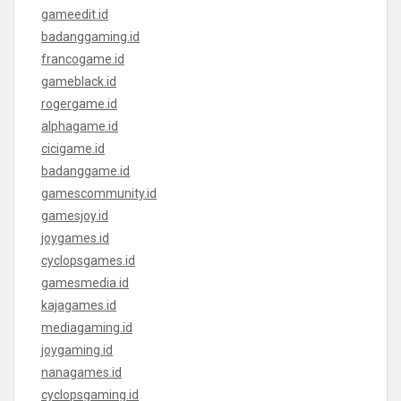
gameedit.id
badanggaming.id
francogame.id
gameblack.id
rogergame.id
alphagame.id
cicigame.id
badanggame.id
gamescommunity.id
gamesjoy.id
joygames.id
cyclopsgames.id
gamesmedia.id
kajagames.id
mediagaming.id
joygaming.id
nanagames.id
cyclopsgaming.id