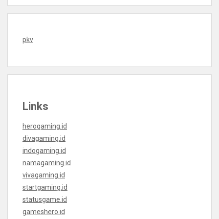
pkv
Links
herogaming.id
divagaming.id
indogaming.id
namagaming.id
vivagaming.id
startgaming.id
statusgame.id
gameshero.id