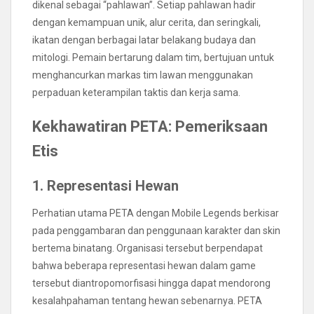
dikenal sebagai “pahlawan”. Setiap pahlawan hadir
dengan kemampuan unik, alur cerita, dan seringkali,
ikatan dengan berbagai latar belakang budaya dan
mitologi. Pemain bertarung dalam tim, bertujuan untuk
menghancurkan markas tim lawan menggunakan
perpaduan keterampilan taktis dan kerja sama.
Kekhawatiran PETA: Pemeriksaan
Etis
1. Representasi Hewan
Perhatian utama PETA dengan Mobile Legends berkisar
pada penggambaran dan penggunaan karakter dan skin
bertema binatang. Organisasi tersebut berpendapat
bahwa beberapa representasi hewan dalam game
tersebut diantropomorfisasi hingga dapat mendorong
kesalahpahaman tentang hewan sebenarnya. PETA