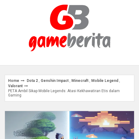
Skip
to
content
Home
Dota 2
,
Genshin Impact
,
Minecraft
,
Mobile Legend
,
Valorant
PETA Ambil Sikap Mobile Legends: Atasi Kekhawatiran Etis dalam
Gaming