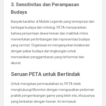
3. Sensitivitas dan Perampasan
Budaya
Banyak karakter di Mobile Legends yang terinspirasi dari
berbagai budaya dan mitologi. PETA menyarankan
bahwa penyertaan dewa hewan dan makhluk mitos
memerlukan pertimbangan dan representasi budaya
yang cermat. Organisasi ini menganjurkan kolaborasi
dengan pakar budaya dan lingkungan untuk
memastikan penggambaran yang terhormat dan
akurat.
Seruan PETA untuk Bertindak
Untuk mengatasi permasalahan ini, PETA telah
menghubungi Moonton dengan mengusulkan pedoman
praktik pengembangan game yang lebih etis, khususnya
yang berkaitan dengan hewan. Ini termasuk: