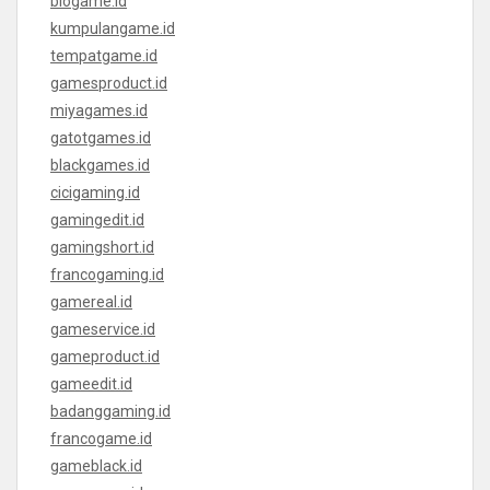
biogame.id
kumpulangame.id
tempatgame.id
gamesproduct.id
miyagames.id
gatotgames.id
blackgames.id
cicigaming.id
gamingedit.id
gamingshort.id
francogaming.id
gamereal.id
gameservice.id
gameproduct.id
gameedit.id
badanggaming.id
francogame.id
gameblack.id