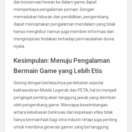
dan konservasi hewan ke dalam game dapat
memperkaya pengalaman pemain. Dengan
memadukan hiburan dan pendidikan, pengembang
dapat menciptakan pengalaman mendalam yang tidak
hanya menghibur namun juga memberi informasi dan
menginspirasi tindakan terhadap permasalahan dunia
nyata.
Kesimpulan: Menuju Pengalaman
Bermain Game yang Lebih Etis
Seiring dengan berlanjutnya perdebatan seputar
kekhawatiran Mobile Legends dan PETA, hal ini menjadi
pengingat penting akan tanggung jawab yang diemban
oleh pengembang game. Mencapai keseimbangan
antara kebebasan berkreasi dan kepekaan etika tidak
hanya bermanfaat bagi citra industri tetapi juga penting
untuk membina generasi gamer yang bertanggung