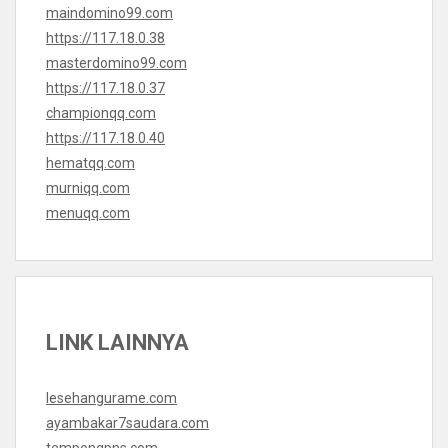
maindomino99.com
https://117.18.0.38
masterdomino99.com
https://117.18.0.37
championqq.com
https://117.18.0.40
hematqq.com
murniqq.com
menuqq.com
LINK LAINNYA
lesehangurame.com
ayambakar7saudara.com