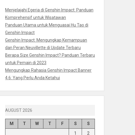
Menjelajahi Egeria di Genshin Impact: Panduan
Komprehensif untuk Wisatawan
Panduan Utama untuk Menguasai Hu Tao di
Genshin Impact
Genshin Impact: Mengungkap Kemampuan
dan Peran Neuvillette di Update Terbaru
Berapa Size Genshin Impact? Panduan Terbaru
untuk Pemain di 2023
Mengungkap Rahasia Genshin Impact Banner
4.6: Yang Perlu Anda Ketahui
AUGUST 2026
M
T
W
T
F
S
S
1
2