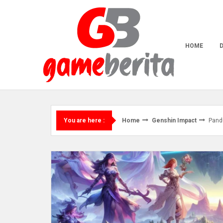
Skip
to
content
HOME
Home
Genshin Impact
Pand
You are here :