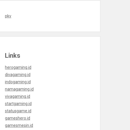
pkv
Links
herogaming.id
divagaming.id
indogaming.id
namagaming.id
vivagaming.id
startgaming.id
statusgame.id
gameshero.id
gamesmesin.id