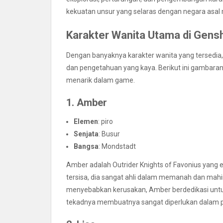
kekuatan unsur yang selaras dengan negara asal
Karakter Wanita Utama di Gens
Dengan banyaknya karakter wanita yang tersedi
dan pengetahuan yang kaya. Berikut ini gambaran
menarik dalam game.
1.
Amber
Elemen
: piro
Senjata
: Busur
Bangsa
: Mondstadt
Amber adalah Outrider Knights of Favonius yang 
tersisa, dia sangat ahli dalam memanah dan mahi
menyebabkan kerusakan, Amber berdedikasi untu
tekadnya membuatnya sangat diperlukan dalam p