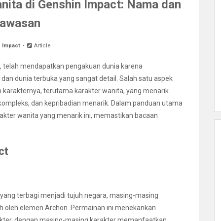
ita di Genshin Impact: Nama dan
awasan
 Impact
Article
, telah mendapatkan pengakuan dunia karena
dan dunia terbuka yang sangat detail. Salah satu aspek
m karakternya, terutama karakter wanita, yang menarik
kompleks, dan kepribadian menarik. Dalam panduan utama
akter wanita yang menarik ini, memastikan bacaan
ct
k yang terbagi menjadi tujuh negara, masing-masing
ntah oleh elemen Archon. Permainan ini menekankan
akter, dengan masing-masing karakter memanfaatkan