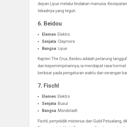
depan Liyue melalui tindakan manusia. Kecepat
tekadnya yang teguh.
6.
Beidou
Elemen
: Elektro
Senjata
: Claymore
Bangsa
: Liyue
Kapten The Crux, Beidou adalah petarung tangguh
dan kepemimpinannya, ia mendapat rasa hormat d
berkisar pada pengaturan waktu dan serangan ba
7.
Fischl
Elemen
: Elektro
Senjata
: Busur
Bangsa
: Mondstadt
Fischl, penyelidik misterius dari Guild Petualang,