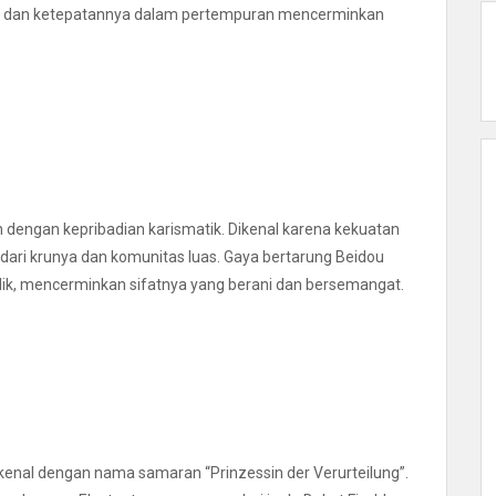
an dan ketepatannya dalam pertempuran mencerminkan
 dengan kepribadian karismatik. Dikenal karena kekuatan
ari krunya dan komunitas luas. Gaya bertarung Beidou
lik, mencerminkan sifatnya yang berani dan bersemangat.
 dikenal dengan nama samaran “Prinzessin der Verurteilung”.