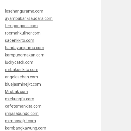
lesehangurame.com
ayambakar7saudara.com
tempongpns.com
roemahkuliner.com
saoenkkito.com
handayaniprima.com
kampungmakan.com
luckycatck.com
rmbakoelkita.com
angelesehan.com
bluejasminejkt.com
Mrobak.com
miekungfu.com
cafetemankita.com
rmjasabundo.com
mimoosajkt.com
kembangkawung.com