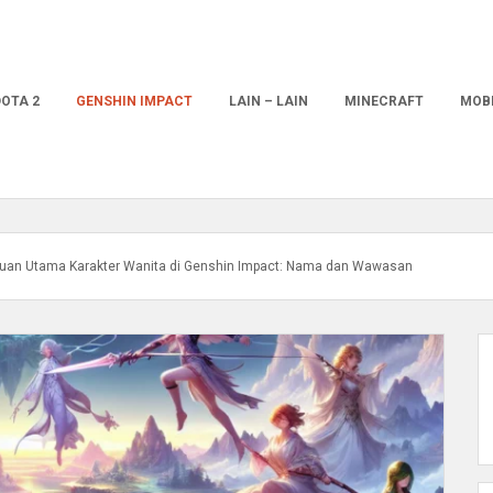
DOTA 2
GENSHIN IMPACT
LAIN – LAIN
MINECRAFT
MOBI
uan Utama Karakter Wanita di Genshin Impact: Nama dan Wawasan