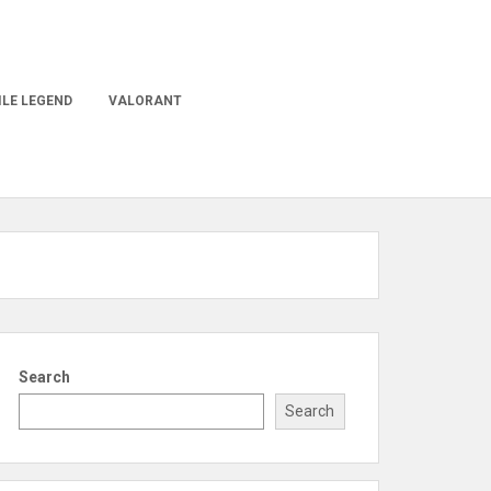
LE LEGEND
VALORANT
Search
Search