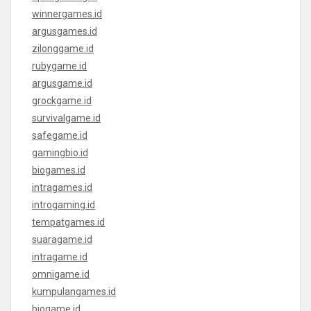
winnergames.id
argusgames.id
zilonggame.id
rubygame.id
argusgame.id
grockgame.id
survivalgame.id
safegame.id
gamingbio.id
biogames.id
intragames.id
introgaming.id
tempatgames.id
suaragame.id
intragame.id
omnigame.id
kumpulangames.id
biogame.id