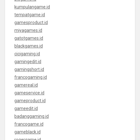
kumpulangame.id
tempatgame.id
gamesproduct.id
miyagames.id
gatotgames.id
blackgames.id
cicigaming.id
gamingedit.id
gamingshort.id
francogaming.id
gamereal.id
gameservice.id
gameproduct.id
gameedit.id
badanggaming.id
francogame.id
gameblack.id
rogergame.id