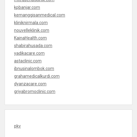
kpbanjar.com
kemanggisanmedical.com
kliniknirmala.com
nouvelleklinik.com
KainaHealth.com
shabirahusada.com
yadikacare.com
astaclinic.com
ibnusinalombok.com
grahamedicalkurdi.com
dyanzacare.com
griyabromoclinic.com
pkv