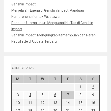
Genshin Impact
Menjelajahi Egeria di Genshin Impact: Panduan
Komprehensif untuk Wisatawan
Panduan Utama untuk Menguasai Hu Tao di Genshin
Impact
Genshin Impact: Mengungkap Kemampuan dan Peran
Neuvillette di Update Terbaru
AUGUST 2026
M
T
W
T
F
S
S
1
2
3
4
5
6
7
8
9
10
11
12
13
14
15
16
17
18
19
20
21
22
23