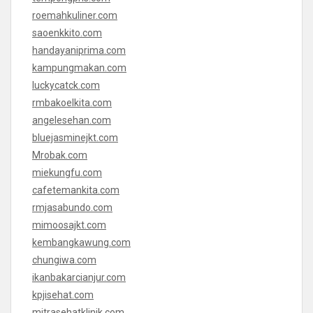
roemahkuliner.com
saoenkkito.com
handayaniprima.com
kampungmakan.com
luckycatck.com
rmbakoelkita.com
angelesehan.com
bluejasminejkt.com
Mrobak.com
miekungfu.com
cafetemankita.com
rmjasabundo.com
mimoosajkt.com
kembangkawung.com
chungiwa.com
ikanbakarcianjur.com
kpjisehat.com
mitrasehatklinik.com