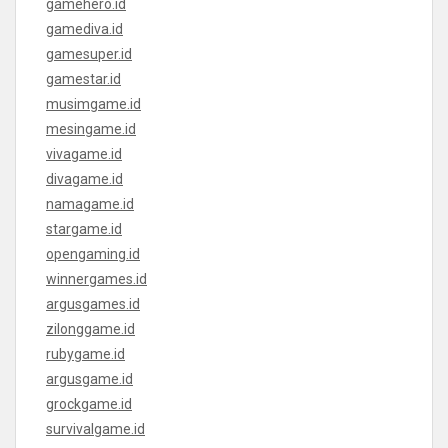
gamehero.id
gamediva.id
gamesuper.id
gamestar.id
musimgame.id
mesingame.id
vivagame.id
divagame.id
namagame.id
stargame.id
opengaming.id
winnergames.id
argusgames.id
zilonggame.id
rubygame.id
argusgame.id
grockgame.id
survivalgame.id