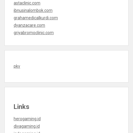
astaclinic.com
ibnusinalombok.com
grahamedicalkurdi.com
dyanzacare.com
griyabromoclinic.com
pkv
Links
herogaming.id
divagaming.id