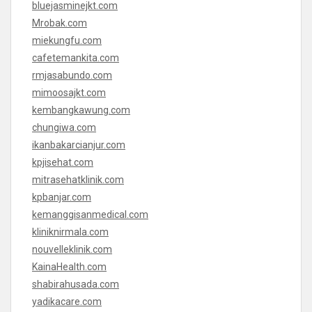
bluejasminejkt.com
Mrobak.com
miekungfu.com
cafetemankita.com
rmjasabundo.com
mimoosajkt.com
kembangkawung.com
chungiwa.com
ikanbakarcianjur.com
kpjisehat.com
mitrasehatklinik.com
kpbanjar.com
kemanggisanmedical.com
kliniknirmala.com
nouvelleklinik.com
KainaHealth.com
shabirahusada.com
yadikacare.com