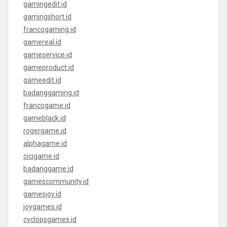
gamingedit.id
gamingshort.id
francogaming.id
gamereal.id
gameservice.id
gameproduct.id
gameedit.id
badanggaming.id
francogame.id
gameblack.id
rogergame.id
alphagame.id
cicigame.id
badanggame.id
gamescommunity.id
gamesjoy.id
joygames.id
cyclopsgames.id