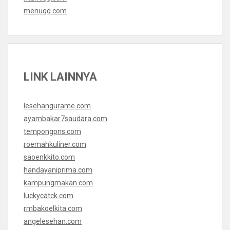
menuqq.com
LINK LAINNYA
lesehangurame.com
ayambakar7saudara.com
tempongpns.com
roemahkuliner.com
saoenkkito.com
handayaniprima.com
kampungmakan.com
luckycatck.com
rmbakoelkita.com
angelesehan.com