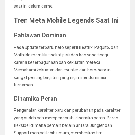
saat ini dalam game.
Tren Meta Mobile Legends Saat Ini
Pahlawan Dominan
Pada update terbaru, hero seperti Beatrix, Paquito, dan
Mathilda memiliki tingkat pick dan ban yang tinggi
karena keserbagunaan dan kekuatan mereka.
Memahami kekuatan dan counter dari hero-hero ini
sangat penting bagi tim yang ingin mendominasi
turnamen.
Dinamika Peran
Pengenalan karakter baru dan perubahan pada karakter
yang sudah ada mempengaruhi dinamika peran. Peran
fleksibel di mana pemain beralih antara Jungler dan
Support menjadi lebih umum, memberikan tim