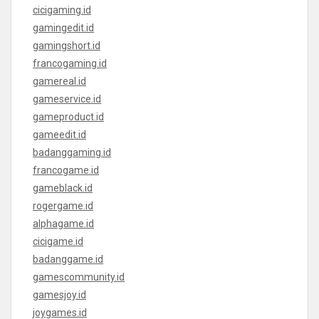
cicigaming.id
gamingedit.id
gamingshort.id
francogaming.id
gamereal.id
gameservice.id
gameproduct.id
gameedit.id
badanggaming.id
francogame.id
gameblack.id
rogergame.id
alphagame.id
cicigame.id
badanggame.id
gamescommunity.id
gamesjoy.id
joygames.id