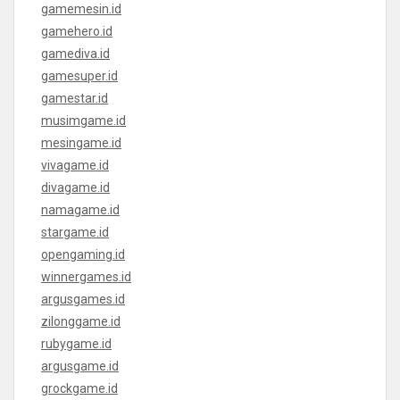
gamemesin.id
gamehero.id
gamediva.id
gamesuper.id
gamestar.id
musimgame.id
mesingame.id
vivagame.id
divagame.id
namagame.id
stargame.id
opengaming.id
winnergames.id
argusgames.id
zilonggame.id
rubygame.id
argusgame.id
grockgame.id