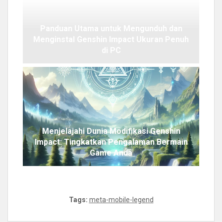
Panduan Utama untuk Mengunduh dan
Menginstal Genshin Impact Ukuran Penuh
di PC
Menjelajahi Dunia Modifikasi Genshin
Impact: Tingkatkan Pengalaman Bermain
Game Anda
Tags:
meta-mobile-legend