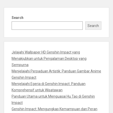
Search
Search
Jelajahi Wallpaper HD Genshin Impact yang
Menakjubkan untuk Pengalaman Desktop yang
Sempurna
Menjelajahi Perpaduan Artistik: Panduan Gambar Anime
Genshin Impact
Menjelajahi Egeria di Genshin Impact: Panduan
Komprehensif untuk Wisatawan
Panduan Utama untuk Menguasai Hu Tao di Genshin
Impact
Genshin Impact: Mengungkap Kemampuan dan Peran