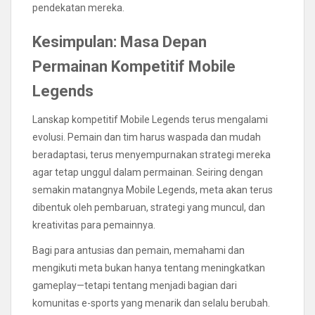
pendekatan mereka.
Kesimpulan: Masa Depan
Permainan Kompetitif Mobile
Legends
Lanskap kompetitif Mobile Legends terus mengalami
evolusi. Pemain dan tim harus waspada dan mudah
beradaptasi, terus menyempurnakan strategi mereka
agar tetap unggul dalam permainan. Seiring dengan
semakin matangnya Mobile Legends, meta akan terus
dibentuk oleh pembaruan, strategi yang muncul, dan
kreativitas para pemainnya.
Bagi para antusias dan pemain, memahami dan
mengikuti meta bukan hanya tentang meningkatkan
gameplay—tetapi tentang menjadi bagian dari
komunitas e-sports yang menarik dan selalu berubah.