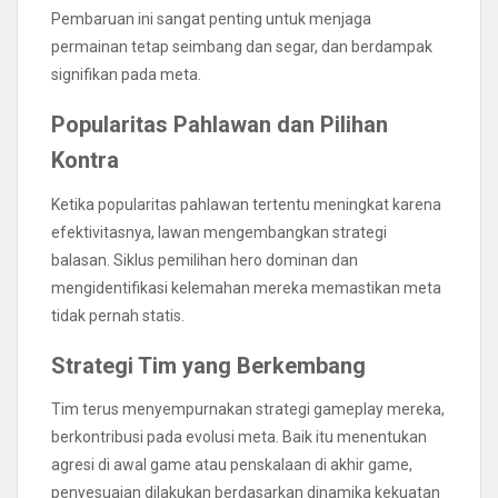
Pembaruan ini sangat penting untuk menjaga
permainan tetap seimbang dan segar, dan berdampak
signifikan pada meta.
Popularitas Pahlawan dan Pilihan
Kontra
Ketika popularitas pahlawan tertentu meningkat karena
efektivitasnya, lawan mengembangkan strategi
balasan. Siklus pemilihan hero dominan dan
mengidentifikasi kelemahan mereka memastikan meta
tidak pernah statis.
Strategi Tim yang Berkembang
Tim terus menyempurnakan strategi gameplay mereka,
berkontribusi pada evolusi meta. Baik itu menentukan
agresi di awal game atau penskalaan di akhir game,
penyesuaian dilakukan berdasarkan dinamika kekuatan