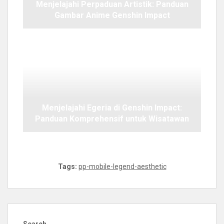
Menjelajahi Perpaduan Artistik: Panduan
Gambar Anime Genshin Impact
Menjelajahi Egeria di Genshin Impact:
Panduan Komprehensif untuk Wisatawan
Tags:
pp-mobile-legend-aesthetic
Search