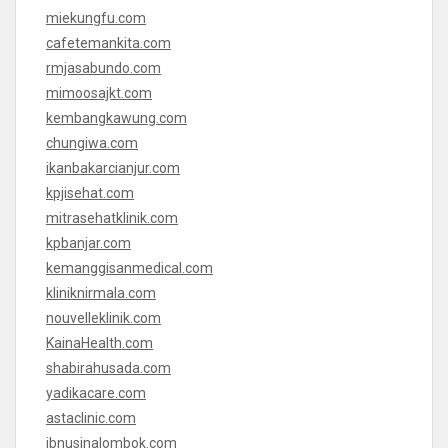
miekungfu.com
cafetemankita.com
rmjasabundo.com
mimoosajkt.com
kembangkawung.com
chungiwa.com
ikanbakarcianjur.com
kpjisehat.com
mitrasehatklinik.com
kpbanjar.com
kemanggisanmedical.com
kliniknirmala.com
nouvelleklinik.com
KainaHealth.com
shabirahusada.com
yadikacare.com
astaclinic.com
ibnusinalombok.com