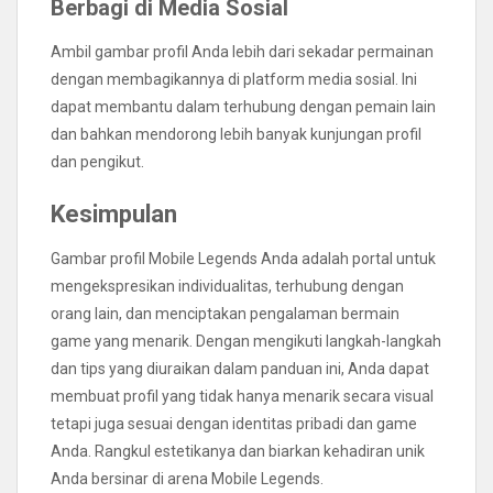
Berbagi di Media Sosial
Ambil gambar profil Anda lebih dari sekadar permainan
dengan membagikannya di platform media sosial. Ini
dapat membantu dalam terhubung dengan pemain lain
dan bahkan mendorong lebih banyak kunjungan profil
dan pengikut.
Kesimpulan
Gambar profil Mobile Legends Anda adalah portal untuk
mengekspresikan individualitas, terhubung dengan
orang lain, dan menciptakan pengalaman bermain
game yang menarik. Dengan mengikuti langkah-langkah
dan tips yang diuraikan dalam panduan ini, Anda dapat
membuat profil yang tidak hanya menarik secara visual
tetapi juga sesuai dengan identitas pribadi dan game
Anda. Rangkul estetikanya dan biarkan kehadiran unik
Anda bersinar di arena Mobile Legends.