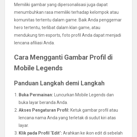
Memiliki gambar yang dipersonalisasi juga dapat
menumbuhkan rasa memiliki terhadap kelompok atau
komunitas tertentu dalam game. Baik Anda penggemar
hero tertentu, terlibat dalam klan game, atau
mendukung tim esports, foto profil Anda dapat menjadi
lencana afiliasi Anda.
Cara Mengganti Gambar Profil di
Mobile Legends
Panduan Langkah demi Langkah
Buka Permainan:
Luncurkan Mobile Legends dan
buka layar beranda Anda.
Akses Pengaturan Profil:
Ketuk gambar profil atau
lencana nama Anda yang terletak di sudut kiri atas
layar.
Klik pada Profil ‘Edit’:
Arahkan ke ikon edit di sebelah