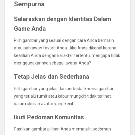
Sempurna
Selaraskan dengan Identitas Dalam
Game Anda
Pilih gambar yang sesuai dengan cara Anda bermain
atau pahlawan favorit Anda. Jika Anda dikenal karena
keahlian Anda dengan karakter tertentu, mengapa tidak
menggunakannya sebagai avatar Anda?
Tetap Jelas dan Sederhana
Pilih gambar yang jelas dan berbeda, karena gambar
yang terlalu rumit atau kabur mungkin tidak terlihat
dalam ukuran avatar yang kecil.
Ikuti Pedoman Komunitas
Pastikan gambar pilihan Anda mematuhi pedoman