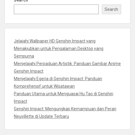
Search
Jelajahi Wallpaper HD Genshin Impact yang
Menakjubkan untuk Pengalaman Desktop yang
Sempurna
Menjelajahi Perpaduan Artistik: Panduan Gambar Anime
Genshin Impact
Menjelajahi Egeria di Genshin Impact: Panduan
Komprehensif untuk Wisatawan
Panduan Utama untuk Menguasai Hu Tao di Genshin
Impact
Genshin Impact: Mengungkap Kemampuan dan Peran
Neuvillette di Update Terbaru