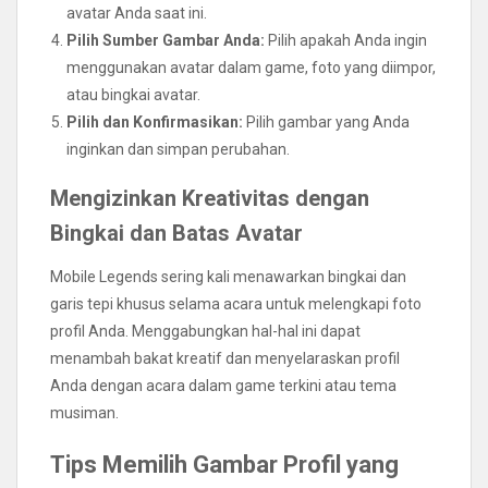
avatar Anda saat ini.
Pilih Sumber Gambar Anda:
Pilih apakah Anda ingin
menggunakan avatar dalam game, foto yang diimpor,
atau bingkai avatar.
Pilih dan Konfirmasikan:
Pilih gambar yang Anda
inginkan dan simpan perubahan.
Mengizinkan Kreativitas dengan
Bingkai dan Batas Avatar
Mobile Legends sering kali menawarkan bingkai dan
garis tepi khusus selama acara untuk melengkapi foto
profil Anda. Menggabungkan hal-hal ini dapat
menambah bakat kreatif dan menyelaraskan profil
Anda dengan acara dalam game terkini atau tema
musiman.
Tips Memilih Gambar Profil yang