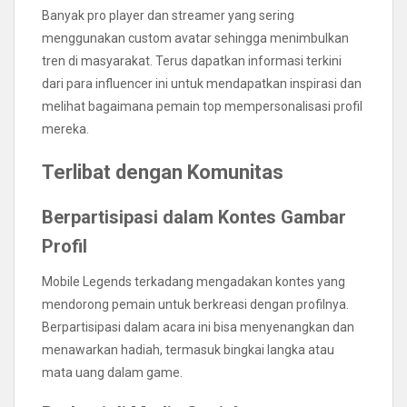
Banyak pro player dan streamer yang sering
menggunakan custom avatar sehingga menimbulkan
tren di masyarakat. Terus dapatkan informasi terkini
dari para influencer ini untuk mendapatkan inspirasi dan
melihat bagaimana pemain top mempersonalisasi profil
mereka.
Terlibat dengan Komunitas
Berpartisipasi dalam Kontes Gambar
Profil
Mobile Legends terkadang mengadakan kontes yang
mendorong pemain untuk berkreasi dengan profilnya.
Berpartisipasi dalam acara ini bisa menyenangkan dan
menawarkan hadiah, termasuk bingkai langka atau
mata uang dalam game.