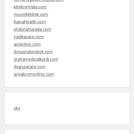
kliniknirmala.com
nouvelleklinik.com
KainaHealth.com
shabirahusada.com
yadikacare.com
astaclinic.com
ibnusinalombok.com
grahamedicalkurdi.com
dyanzacare.com
griyabromoclinic.com
pkv