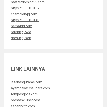
masterdomino99.com
https://117.18.0.37
championqq.com
https://117.18.0.40
hematqq.com
murniqq.com
menuqq.com
LINK LAINNYA
lesehangurame.com
ayambakar7saudara.com
tempongpns.com
roemahkuliner.com
saoenkkito.com