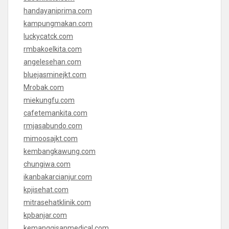
handayaniprima.com
kampungmakan.com
luckycatck.com
rmbakoelkita.com
angelesehan.com
bluejasminejkt.com
Mrobak.com
miekungfu.com
cafetemankita.com
rmjasabundo.com
mimoosajkt.com
kembangkawung.com
chungiwa.com
ikanbakarcianjur.com
kpjisehat.com
mitrasehatklinik.com
kpbanjar.com
kemanggisanmedical.com