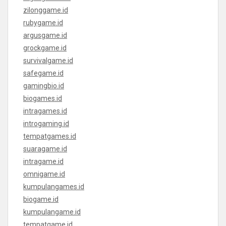
zilonggame.id
rubygame.id
argusgame.id
grockgame.id
survivalgame.id
safegame.id
gamingbio.id
biogames.id
intragames.id
introgaming.id
tempatgames.id
suaragame.id
intragame.id
omnigame.id
kumpulangames.id
biogame.id
kumpulangame.id
tempatgame.id