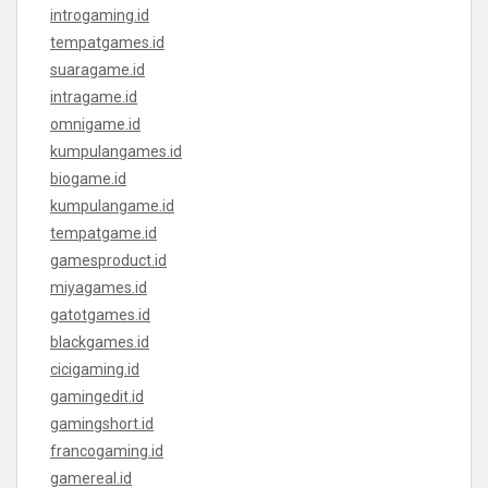
introgaming.id
tempatgames.id
suaragame.id
intragame.id
omnigame.id
kumpulangames.id
biogame.id
kumpulangame.id
tempatgame.id
gamesproduct.id
miyagames.id
gatotgames.id
blackgames.id
cicigaming.id
gamingedit.id
gamingshort.id
francogaming.id
gamereal.id