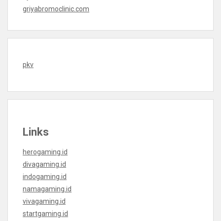
griyabromoclinic.com
pkv
Links
herogaming.id
divagaming.id
indogaming.id
namagaming.id
vivagaming.id
startgaming.id