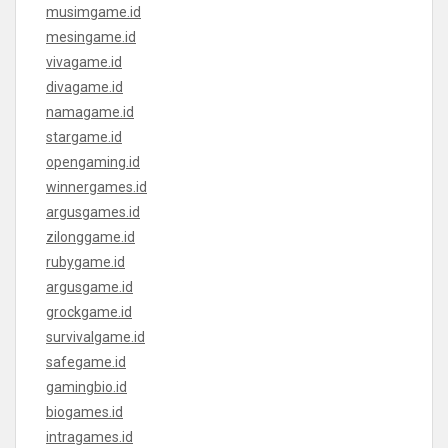
musimgame.id
mesingame.id
vivagame.id
divagame.id
namagame.id
stargame.id
opengaming.id
winnergames.id
argusgames.id
zilonggame.id
rubygame.id
argusgame.id
grockgame.id
survivalgame.id
safegame.id
gamingbio.id
biogames.id
intragames.id