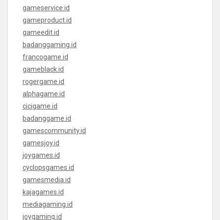
gameservice.id
gameproduct.id
gameedit.id
badanggaming.id
francogame.id
gameblack.id
rogergame.id
alphagame.id
cicigame.id
badanggame.id
gamescommunity.id
gamesjoy.id
joygames.id
cyclopsgames.id
gamesmedia.id
kajagames.id
mediagaming.id
joygaming.id