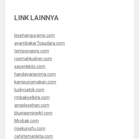
LINK LAINNYA
lesehangurame.com
ayambakar7saudara.com
tempongpns.com
roemahkuliner.com
saoenkkito.com
handayaniprima.com
kampungmakan.com
luckycatck.com
rmbakoelkita.com
angelesehan.com
bluejasminejkt.com
Mrobak.com
miekungfu.com
cafetemankita.com