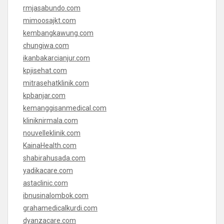
rmjasabundo.com
mimoosajkt.com
kembangkawung.com
chungiwa.com
ikanbakarcianjur.com
kpjisehat.com
mitrasehatklinik.com
kpbanjar.com
kemanggisanmedical.com
kliniknirmala.com
nouvelleklinik.com
KainaHealth.com
shabirahusada.com
yadikacare.com
astaclinic.com
ibnusinalombok.com
grahamedicalkurdi.com
dyanzacare.com