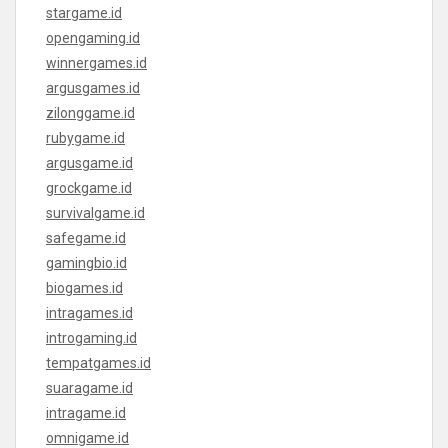
stargame.id
opengaming.id
winnergames.id
argusgames.id
zilonggame.id
rubygame.id
argusgame.id
grockgame.id
survivalgame.id
safegame.id
gamingbio.id
biogames.id
intragames.id
introgaming.id
tempatgames.id
suaragame.id
intragame.id
omnigame.id