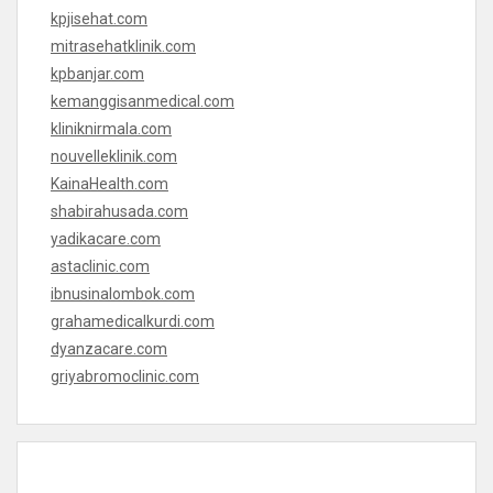
kpjisehat.com
mitrasehatklinik.com
kpbanjar.com
kemanggisanmedical.com
kliniknirmala.com
nouvelleklinik.com
KainaHealth.com
shabirahusada.com
yadikacare.com
astaclinic.com
ibnusinalombok.com
grahamedicalkurdi.com
dyanzacare.com
griyabromoclinic.com