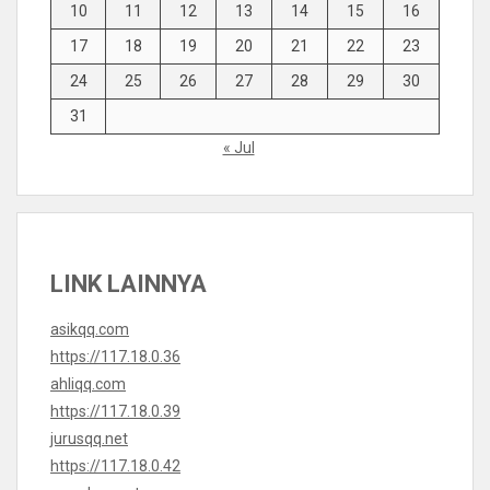
10
11
12
13
14
15
16
17
18
19
20
21
22
23
24
25
26
27
28
29
30
31
« Jul
LINK LAINNYA
asikqq.com
https://117.18.0.36
ahliqq.com
https://117.18.0.39
jurusqq.net
https://117.18.0.42