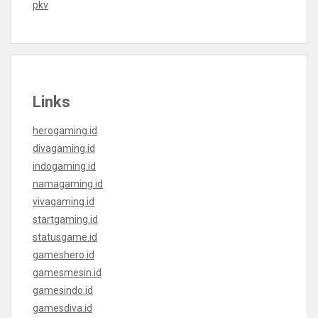
pkv
Links
herogaming.id
divagaming.id
indogaming.id
namagaming.id
vivagaming.id
startgaming.id
statusgame.id
gameshero.id
gamesmesin.id
gamesindo.id
gamesdiva.id