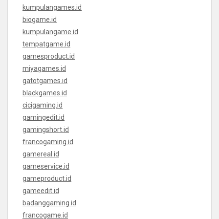
kumpulangames.id
biogame.id
kumpulangame.id
tempatgame.id
gamesproduct.id
miyagames.id
gatotgames.id
blackgames.id
cicigaming.id
gamingedit.id
gamingshort.id
francogaming.id
gamereal.id
gameservice.id
gameproduct.id
gameedit.id
badanggaming.id
francogame.id