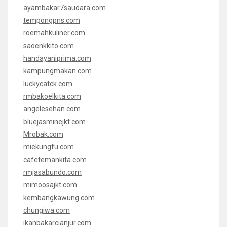
ayambakar7saudara.com
tempongpns.com
roemahkuliner.com
saoenkkito.com
handayaniprima.com
kampungmakan.com
luckycatck.com
rmbakoelkita.com
angelesehan.com
bluejasminejkt.com
Mrobak.com
miekungfu.com
cafetemankita.com
rmjasabundo.com
mimoosajkt.com
kembangkawung.com
chungiwa.com
ikanbakarcianjur.com