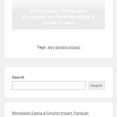
Genshin Impact: Mengungkap
Kemampuan dan Peran Neuvillette di
Update Terbaru
Tags:
aloy genshin impact
Search
Search
Menjelajahi Egeria di Genshin Impact: Panduan