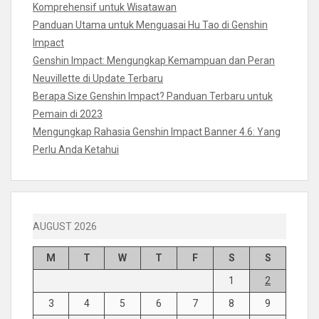
Komprehensif untuk Wisatawan
Panduan Utama untuk Menguasai Hu Tao di Genshin
Impact
Genshin Impact: Mengungkap Kemampuan dan Peran
Neuvillette di Update Terbaru
Berapa Size Genshin Impact? Panduan Terbaru untuk
Pemain di 2023
Mengungkap Rahasia Genshin Impact Banner 4.6: Yang
Perlu Anda Ketahui
AUGUST 2026
M
T
W
T
F
S
S
1
2
3
4
5
6
7
8
9