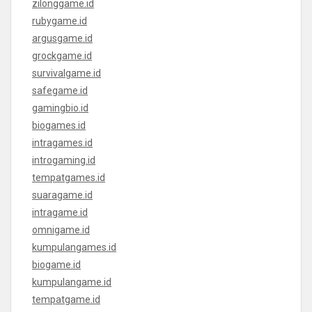
zilonggame.id
rubygame.id
argusgame.id
grockgame.id
survivalgame.id
safegame.id
gamingbio.id
biogames.id
intragames.id
introgaming.id
tempatgames.id
suaragame.id
intragame.id
omnigame.id
kumpulangames.id
biogame.id
kumpulangame.id
tempatgame.id