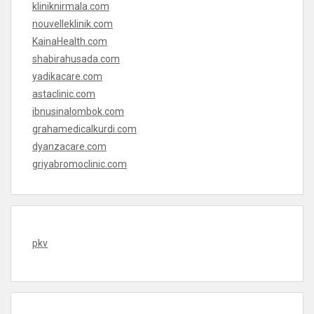
kliniknirmala.com
nouvelleklinik.com
KainaHealth.com
shabirahusada.com
yadikacare.com
astaclinic.com
ibnusinalombok.com
grahamedicalkurdi.com
dyanzacare.com
griyabromoclinic.com
pkv