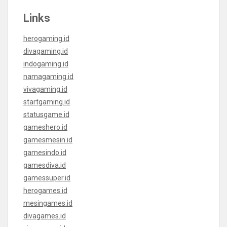
Links
herogaming.id
divagaming.id
indogaming.id
namagaming.id
vivagaming.id
startgaming.id
statusgame.id
gameshero.id
gamesmesin.id
gamesindo.id
gamesdiva.id
gamessuper.id
herogames.id
mesingames.id
divagames.id