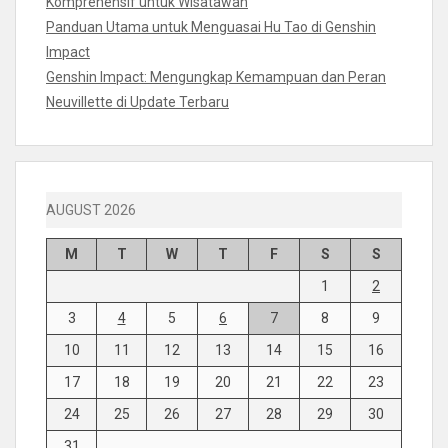
Komprehensif untuk Wisatawan
Panduan Utama untuk Menguasai Hu Tao di Genshin
Impact
Genshin Impact: Mengungkap Kemampuan dan Peran
Neuvillette di Update Terbaru
AUGUST 2026
M
T
W
T
F
S
S
1
2
3
4
5
6
7
8
9
10
11
12
13
14
15
16
17
18
19
20
21
22
23
24
25
26
27
28
29
30
31