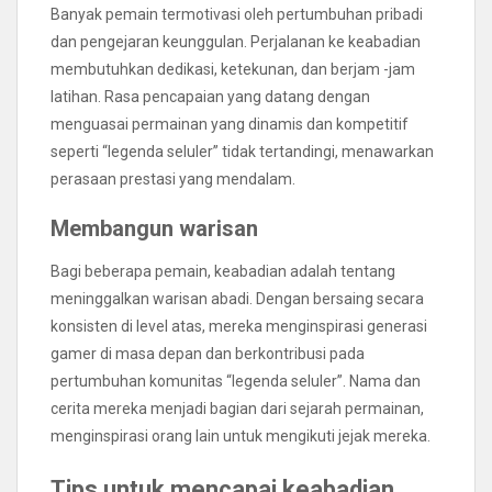
Banyak pemain termotivasi oleh pertumbuhan pribadi
dan pengejaran keunggulan. Perjalanan ke keabadian
membutuhkan dedikasi, ketekunan, dan berjam -jam
latihan. Rasa pencapaian yang datang dengan
menguasai permainan yang dinamis dan kompetitif
seperti “legenda seluler” tidak tertandingi, menawarkan
perasaan prestasi yang mendalam.
Membangun warisan
Bagi beberapa pemain, keabadian adalah tentang
meninggalkan warisan abadi. Dengan bersaing secara
konsisten di level atas, mereka menginspirasi generasi
gamer di masa depan dan berkontribusi pada
pertumbuhan komunitas “legenda seluler”. Nama dan
cerita mereka menjadi bagian dari sejarah permainan,
menginspirasi orang lain untuk mengikuti jejak mereka.
Tips untuk mencapai keabadian