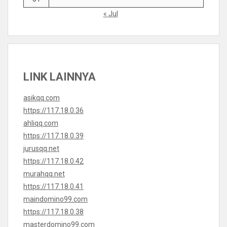
« Jul
LINK LAINNYA
asikqq.com
https://117.18.0.36
ahliqq.com
https://117.18.0.39
jurusqq.net
https://117.18.0.42
murahqq.net
https://117.18.0.41
maindomino99.com
https://117.18.0.38
masterdomino99.com