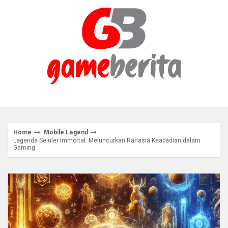
Skip
to
content
Home
Mobile Legend
Legenda Seluler Immortal: Meluncurkan Rahasia Keabadian dalam
Gaming