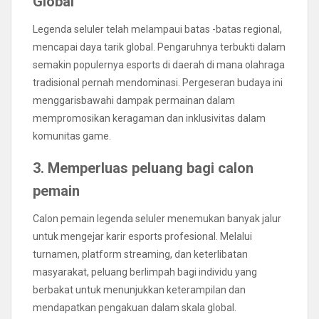
Global
Legenda seluler telah melampaui batas -batas regional,
mencapai daya tarik global. Pengaruhnya terbukti dalam
semakin populernya esports di daerah di mana olahraga
tradisional pernah mendominasi. Pergeseran budaya ini
menggarisbawahi dampak permainan dalam
mempromosikan keragaman dan inklusivitas dalam
komunitas game.
3. Memperluas peluang bagi calon
pemain
Calon pemain legenda seluler menemukan banyak jalur
untuk mengejar karir esports profesional. Melalui
turnamen, platform streaming, dan keterlibatan
masyarakat, peluang berlimpah bagi individu yang
berbakat untuk menunjukkan keterampilan dan
mendapatkan pengakuan dalam skala global.