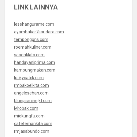
LINK LAINNYA
lesehangurame.com
ayambakar7saudara.com
tempongpns.com
roemahkuliner.com
saoenkkito.com
handayaniprima.com
kampungmakan.com
luckycatck.com
rmbakoelkita.com
angelesehan.com
bluejasminejkt.com
Mrobak.com
miekungfu.com
cafetemankita.com
rmjasabundo.com