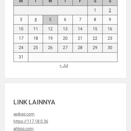
M
T
W
T
F
S
S
1
2
3
4
5
6
7
8
9
10
11
12
13
14
15
16
17
18
19
20
21
22
23
24
25
26
27
28
29
30
31
« Jul
LINK LAINNYA
asikqq.com
https://117.18.0.36
ahliqq.com