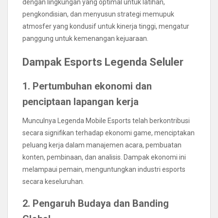
dengan lingkungan yang optimal untuk latihan,
pengkondisian, dan menyusun strategi memupuk
atmosfer yang kondusif untuk kinerja tinggi, mengatur
panggung untuk kemenangan kejuaraan.
Dampak Esports Legenda Seluler
1. Pertumbuhan ekonomi dan
penciptaan lapangan kerja
Munculnya Legenda Mobile Esports telah berkontribusi
secara signifikan terhadap ekonomi game, menciptakan
peluang kerja dalam manajemen acara, pembuatan
konten, pembinaan, dan analisis. Dampak ekonomi ini
melampaui pemain, menguntungkan industri esports
secara keseluruhan.
2. Pengaruh Budaya dan Banding