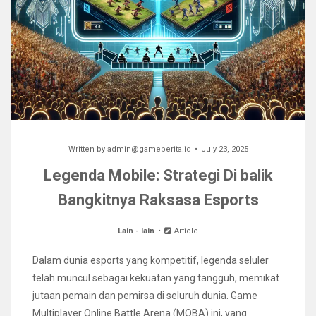
Written by
admin@gameberita.id
July 23, 2025
Legenda Mobile: Strategi Di balik
Bangkitnya Raksasa Esports
Lain - lain
Article
Dalam dunia esports yang kompetitif, legenda seluler
telah muncul sebagai kekuatan yang tangguh, memikat
jutaan pemain dan pemirsa di seluruh dunia. Game
Multiplayer Online Battle Arena (MOBA) ini, yang