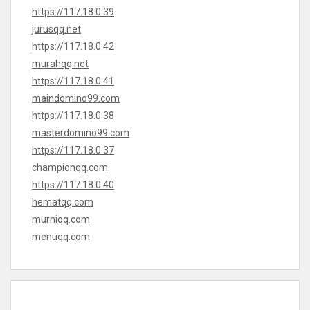
https://117.18.0.39
jurusqq.net
https://117.18.0.42
murahqq.net
https://117.18.0.41
maindomino99.com
https://117.18.0.38
masterdomino99.com
https://117.18.0.37
championqq.com
https://117.18.0.40
hematqq.com
murniqq.com
menuqq.com