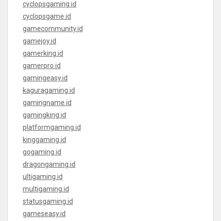
cyclopsgaming.id
cyclopsgame.id
gamecommunity.id
gamejoy.id
gamerking.id
gamerpro.id
gamingeasy.id
kaguragaming.id
gamingname.id
gamingking.id
platformgaming.id
kinggaming.id
gogaming.id
dragongaming.id
ultigaming.id
multigaming.id
statusgaming.id
gameseasy.id