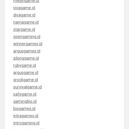
mesingame.id
vivagame.id
divagame.id
namagame.id
stargame.id
opengaming.id
winnergames.id
argusgames.id
zilonggame.id
rubygame.id
argusgame.id
grockgame.id
survivalgame.id
safegame.id
gamingbio.id
biogames.id
intragames.id
introgaming.id