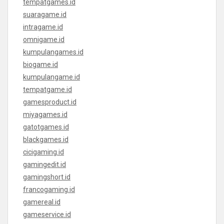
tempatgames.id
suaragame.id
intragame.id
omnigame.id
kumpulangames.id
biogame.id
kumpulangame.id
tempatgame.id
gamesproduct.id
miyagames.id
gatotgames.id
blackgames.id
cicigaming.id
gamingedit.id
gamingshort.id
francogaming.id
gamereal.id
gameservice.id