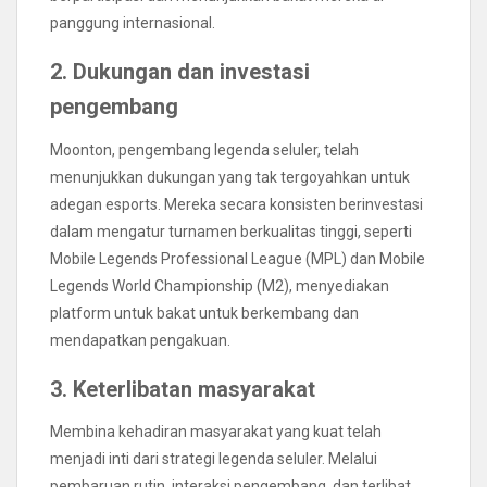
panggung internasional.
2. Dukungan dan investasi
pengembang
Moonton, pengembang legenda seluler, telah
menunjukkan dukungan yang tak tergoyahkan untuk
adegan esports. Mereka secara konsisten berinvestasi
dalam mengatur turnamen berkualitas tinggi, seperti
Mobile Legends Professional League (MPL) dan Mobile
Legends World Championship (M2), menyediakan
platform untuk bakat untuk berkembang dan
mendapatkan pengakuan.
3. Keterlibatan masyarakat
Membina kehadiran masyarakat yang kuat telah
menjadi inti dari strategi legenda seluler. Melalui
pembaruan rutin, interaksi pengembang, dan terlibat