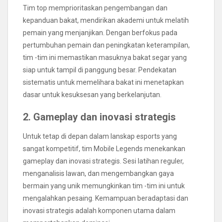
Tim top memprioritaskan pengembangan dan
kepanduan bakat, mendirikan akademi untuk melatih
pemain yang menjanjikan. Dengan berfokus pada
pertumbuhan pemain dan peningkatan keterampilan,
tim -tim ini memastikan masuknya bakat segar yang
siap untuk tampil di panggung besar. Pendekatan
sistematis untuk memelihara bakat ini menetapkan
dasar untuk kesuksesan yang berkelanjutan.
2. Gameplay dan inovasi strategis
Untuk tetap di depan dalam lanskap esports yang
sangat kompetitif, tim Mobile Legends menekankan
gameplay dan inovasi strategis. Sesi latihan reguler,
menganalisis lawan, dan mengembangkan gaya
bermain yang unik memungkinkan tim -tim ini untuk
mengalahkan pesaing. Kemampuan beradaptasi dan
inovasi strategis adalah komponen utama dalam