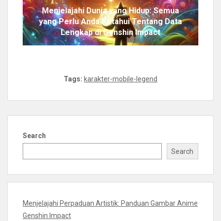
Menjelajahi Dunia yang Hidup: Semua
yang Perlu Anda Ketahui Tentang Data
Lengkap di Genshin Impact
Tags:
karakter-mobile-legend
Search
Search
Menjelajahi Perpaduan Artistik: Panduan Gambar Anime
Genshin Impact