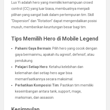
Luo Yi adalah hero yang memiliki kemampuan crowd
control (CC) yang luar biasa, membuatnya menjadi
pilihan yang sangat baik dalam pertempuran tim. Skill
“Dispersion” dan “Rotation” dapat mengendalikan posisi
musuh, memberikan keuntungan besar bagi tim.
Tips Memilih Hero di Mobile Legend
Pahami Gaya Bermain
: Pilih hero yang cocok dengan
gaya bermainmu, apakah itu agresif, defensif, atau
pendukung.
Pelajari Setiap Hero
: Ketahui kelebihan dan
kelemahan dari setiap hero agar bisa
memanfaatkannya secara maksimal.
Perhatikan Komposisi Tim
: Pastikan tim memiliki
keseimbangan antara tank, support, mage,
marksman, dan assassin.
Kesimpulan