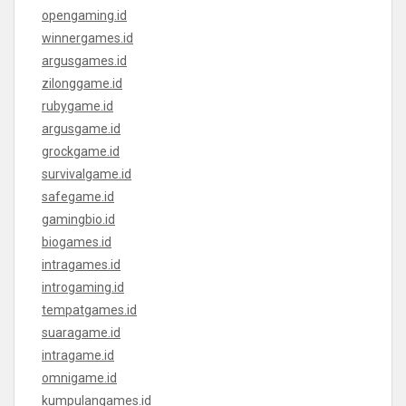
opengaming.id
winnergames.id
argusgames.id
zilonggame.id
rubygame.id
argusgame.id
grockgame.id
survivalgame.id
safegame.id
gamingbio.id
biogames.id
intragames.id
introgaming.id
tempatgames.id
suaragame.id
intragame.id
omnigame.id
kumpulangames.id