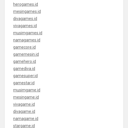
herogames.id
mesingames.id
divagames.id
vivagames.id
musimgames.id
namagames.id
gamecore.id
gamemesin.id
gamehero.id
gamediva.id
gamesuper.id
gamestar.id
musimgame.id
mesingame.id
vivagame.id
divagame.id
namagame.id
stargame.id