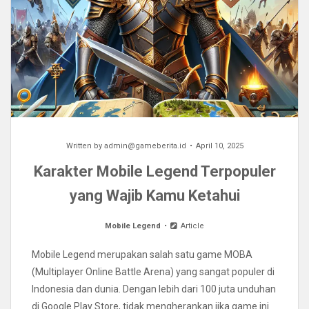
Written by
admin@gameberita.id
April 10, 2025
Karakter Mobile Legend Terpopuler
yang Wajib Kamu Ketahui
Mobile Legend
Article
Mobile Legend merupakan salah satu game MOBA
(Multiplayer Online Battle Arena) yang sangat populer di
Indonesia dan dunia. Dengan lebih dari 100 juta unduhan
di Google Play Store, tidak mengherankan jika game ini