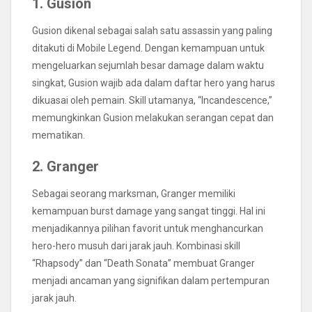
1.
Gusion
Gusion dikenal sebagai salah satu assassin yang paling
ditakuti di Mobile Legend. Dengan kemampuan untuk
mengeluarkan sejumlah besar damage dalam waktu
singkat, Gusion wajib ada dalam daftar hero yang harus
dikuasai oleh pemain. Skill utamanya, “Incandescence,”
memungkinkan Gusion melakukan serangan cepat dan
mematikan.
2.
Granger
Sebagai seorang marksman, Granger memiliki
kemampuan burst damage yang sangat tinggi. Hal ini
menjadikannya pilihan favorit untuk menghancurkan
hero-hero musuh dari jarak jauh. Kombinasi skill
“Rhapsody” dan “Death Sonata” membuat Granger
menjadi ancaman yang signifikan dalam pertempuran
jarak jauh.