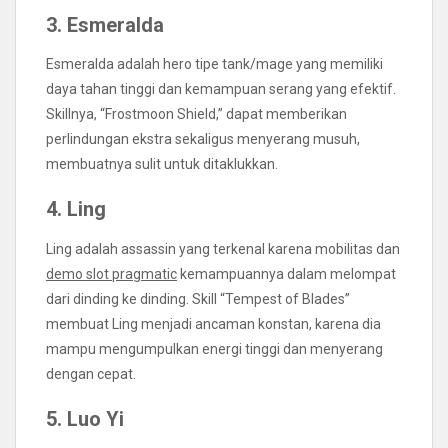
3.
Esmeralda
Esmeralda adalah hero tipe tank/mage yang memiliki
daya tahan tinggi dan kemampuan serang yang efektif.
Skillnya, “Frostmoon Shield,” dapat memberikan
perlindungan ekstra sekaligus menyerang musuh,
membuatnya sulit untuk ditaklukkan.
4.
Ling
Ling adalah assassin yang terkenal karena mobilitas dan
demo slot pragmatic
kemampuannya dalam melompat
dari dinding ke dinding. Skill “Tempest of Blades”
membuat Ling menjadi ancaman konstan, karena dia
mampu mengumpulkan energi tinggi dan menyerang
dengan cepat.
5.
Luo Yi