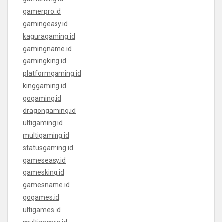
gamerpro.id
gamingeasy.id
kaguragaming.id
gamingname.id
gamingking.id
platformgaming.id
kinggaming.id
gogaming.id
dragongaming.id
ultigaming.id
multigaming.id
statusgaming.id
gameseasy.id
gamesking.id
gamesname.id
gogames.id
ultigames.id