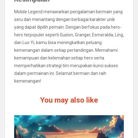
Mobile Legend menawarkan pengalaman bermain yang
seru dan menantang dengan berbagai karakter unik
yang dapat dipilih pemain. Dengan berfokus pada hero-
hero terpopuler seperti Gusion, Granger, Esmeralda, Ling,
dan Luo Yi, kamu bisa meningkatkan peluang
kemenangan dalam setiap pertandingan. Memahami
kemampuan dan kelemahan setiap hero serta
memperhatikan strategi tim merupakan kunci sukses
dalam permainan ini. Selamat bermain dan raih
kemenangan!
You may also like