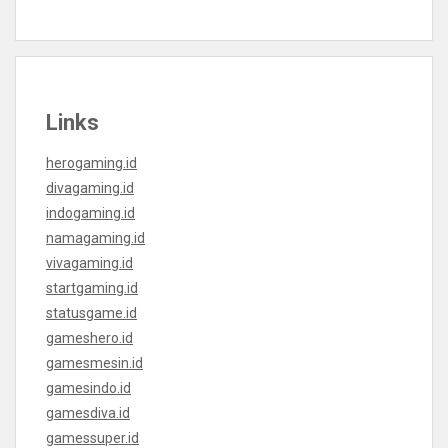
Links
herogaming.id
divagaming.id
indogaming.id
namagaming.id
vivagaming.id
startgaming.id
statusgame.id
gameshero.id
gamesmesin.id
gamesindo.id
gamesdiva.id
gamessuper.id