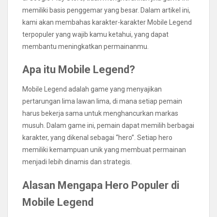
memiliki basis penggemar yang besar. Dalam artikel ini,
kami akan membahas karakter-karakter Mobile Legend
terpopuler yang wajib kamu ketahui, yang dapat
membantu meningkatkan permainanmu.
Apa itu Mobile Legend?
Mobile Legend adalah game yang menyajikan
pertarungan lima lawan lima, di mana setiap pemain
harus bekerja sama untuk menghancurkan markas
musuh. Dalam game ini, pemain dapat memilih berbagai
karakter, yang dikenal sebagai “hero”. Setiap hero
memiliki kemampuan unik yang membuat permainan
menjadi lebih dinamis dan strategis.
Alasan Mengapa Hero Populer di
Mobile Legend