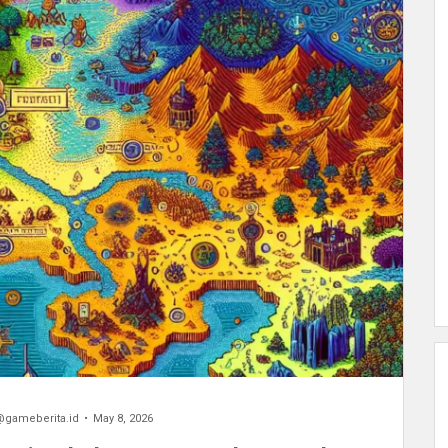
gameberita.id
May 8, 2026