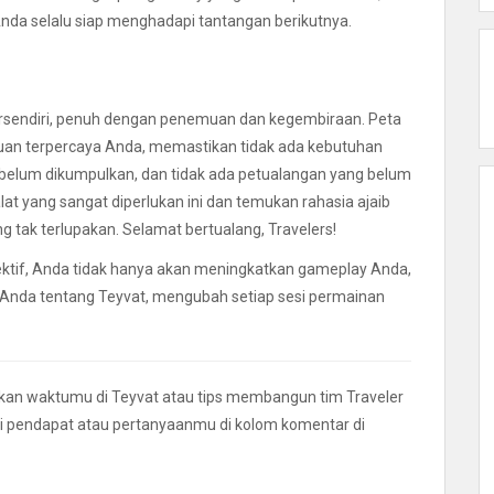
nda selalu siap menghadapi tantangan berikutnya.
ersendiri, penuh dengan penemuan dan kegembiraan. Peta
duan terpercaya Anda, memastikan tidak ada kebutuhan
g belum dikumpulkan, dan tidak ada petualangan yang belum
alat yang sangat diperlukan ini dan temukan rahasia ajaib
tak terlupakan. Selamat bertualang, Travelers!
ktif, Anda tidak hanya akan meningkatkan gameplay Anda,
nda tentang Teyvat, mengubah setiap sesi permainan
lkan waktumu di Teyvat atau tips membangun tim Traveler
ami pendapat atau pertanyaanmu di kolom komentar di