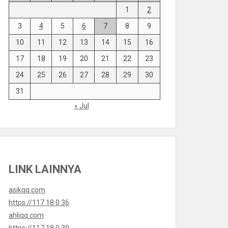
1
2
3
4
5
6
7
8
9
10
11
12
13
14
15
16
17
18
19
20
21
22
23
24
25
26
27
28
29
30
31
« Jul
LINK LAINNYA
asikqq.com
https://117.18.0.36
ahliqq.com