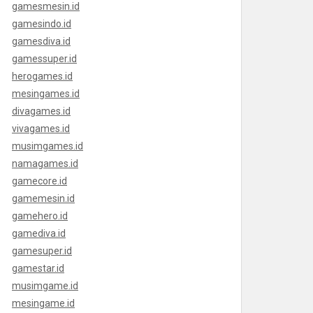
gamesmesin.id
gamesindo.id
gamesdiva.id
gamessuper.id
herogames.id
mesingames.id
divagames.id
vivagames.id
musimgames.id
namagames.id
gamecore.id
gamemesin.id
gamehero.id
gamediva.id
gamesuper.id
gamestar.id
musimgame.id
mesingame.id