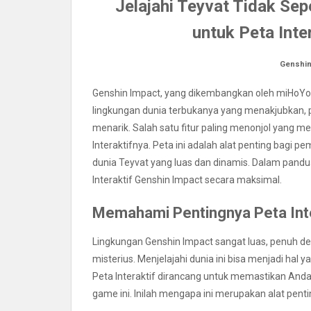
Jelajahi Teyvat Tidak Se
untuk Peta Inte
Genshin
Genshin Impact, yang dikembangkan oleh miHoYo,
lingkungan dunia terbukanya yang menakjubkan,
menarik. Salah satu fitur paling menonjol yang 
Interaktifnya. Peta ini adalah alat penting bagi
dunia Teyvat yang luas dan dinamis. Dalam pandu
Interaktif Genshin Impact secara maksimal.
Memahami Pentingnya Peta Inte
Lingkungan Genshin Impact sangat luas, penuh d
misterius. Menjelajahi dunia ini bisa menjadi ha
Peta Interaktif dirancang untuk memastikan And
game ini. Inilah mengapa ini merupakan alat pent