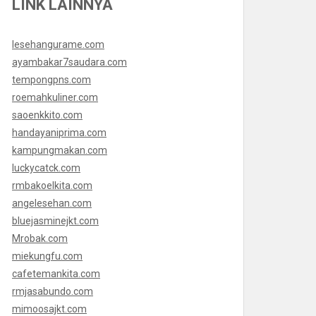
LINK LAINNYA
lesehangurame.com
ayambakar7saudara.com
tempongpns.com
roemahkuliner.com
saoenkkito.com
handayaniprima.com
kampungmakan.com
luckycatck.com
rmbakoelkita.com
angelesehan.com
bluejasminejkt.com
Mrobak.com
miekungfu.com
cafetemankita.com
rmjasabundo.com
mimoosajkt.com