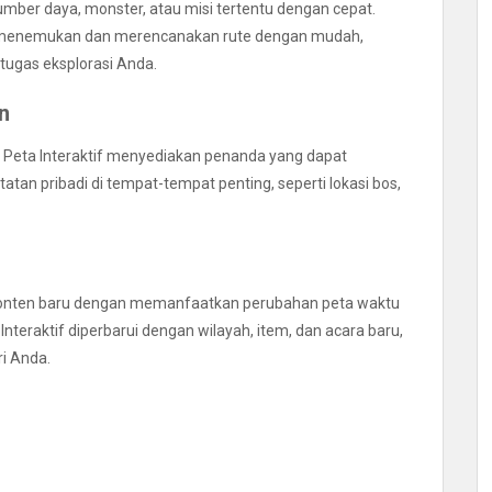
ber daya, monster, atau misi tertentu dengan cepat.
 menemukan dan merencanakan rute dengan mudah,
ugas eksplorasi Anda.
n
en. Peta Interaktif menyediakan penanda yang dapat
n pribadi di tempat-tempat penting, seperti lokasi bos,
n konten baru dengan memanfaatkan perubahan peta waktu
nteraktif diperbarui dengan wilayah, item, dan acara baru,
ri Anda.