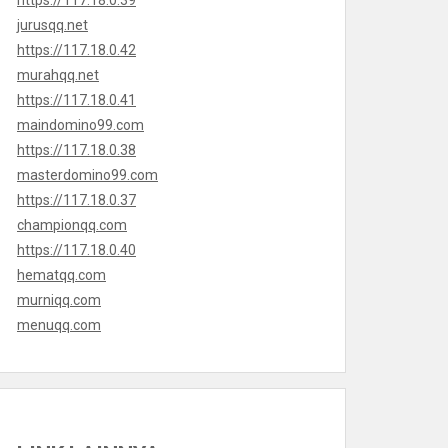
https://117.18.0.39
jurusqq.net
https://117.18.0.42
murahqq.net
https://117.18.0.41
maindomino99.com
https://117.18.0.38
masterdomino99.com
https://117.18.0.37
championqq.com
https://117.18.0.40
hematqq.com
murniqq.com
menuqq.com