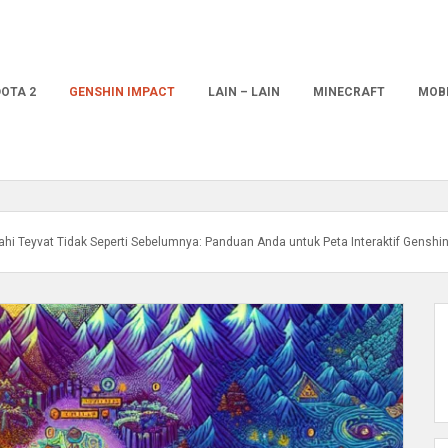
DOTA 2
GENSHIN IMPACT
LAIN – LAIN
MINECRAFT
MOBI
ahi Teyvat Tidak Seperti Sebelumnya: Panduan Anda untuk Peta Interaktif Genshi