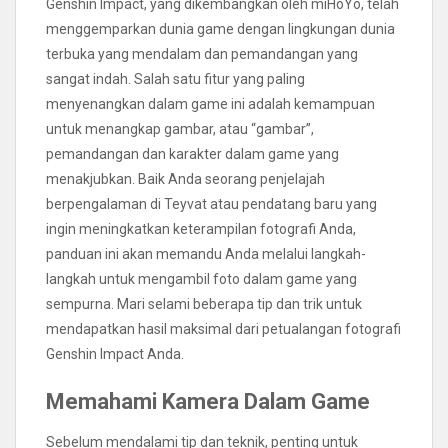
Genshin Impact, yang dikembangkan oleh miHoYo, telah
menggemparkan dunia game dengan lingkungan dunia
terbuka yang mendalam dan pemandangan yang
sangat indah. Salah satu fitur yang paling
menyenangkan dalam game ini adalah kemampuan
untuk menangkap gambar, atau “gambar”,
pemandangan dan karakter dalam game yang
menakjubkan. Baik Anda seorang penjelajah
berpengalaman di Teyvat atau pendatang baru yang
ingin meningkatkan keterampilan fotografi Anda,
panduan ini akan memandu Anda melalui langkah-
langkah untuk mengambil foto dalam game yang
sempurna. Mari selami beberapa tip dan trik untuk
mendapatkan hasil maksimal dari petualangan fotografi
Genshin Impact Anda.
Memahami Kamera Dalam Game
Sebelum mendalami tip dan teknik, penting untuk