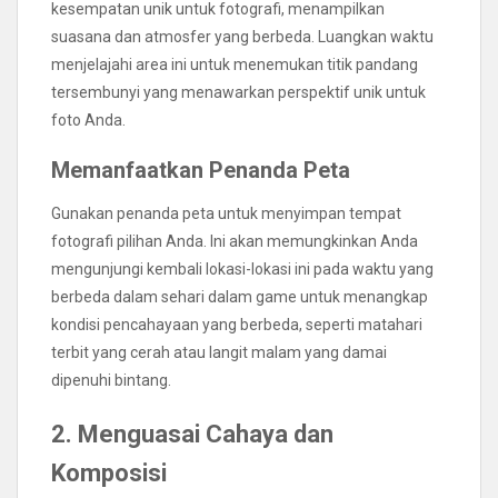
kesempatan unik untuk fotografi, menampilkan
suasana dan atmosfer yang berbeda. Luangkan waktu
menjelajahi area ini untuk menemukan titik pandang
tersembunyi yang menawarkan perspektif unik untuk
foto Anda.
Memanfaatkan Penanda Peta
Gunakan penanda peta untuk menyimpan tempat
fotografi pilihan Anda. Ini akan memungkinkan Anda
mengunjungi kembali lokasi-lokasi ini pada waktu yang
berbeda dalam sehari dalam game untuk menangkap
kondisi pencahayaan yang berbeda, seperti matahari
terbit yang cerah atau langit malam yang damai
dipenuhi bintang.
2. Menguasai Cahaya dan
Komposisi