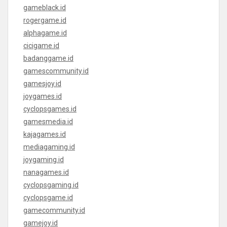
gameblack.id
rogergame.id
alphagame.id
cicigame.id
badanggame.id
gamescommunity.id
gamesjoy.id
joygames.id
cyclopsgames.id
gamesmedia.id
kajagames.id
mediagaming.id
joygaming.id
nanagames.id
cyclopsgaming.id
cyclopsgame.id
gamecommunity.id
gamejoy.id