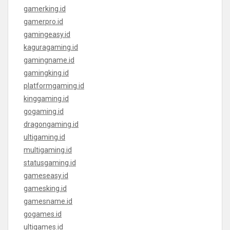
gamerking.id
gamerpro.id
gamingeasy.id
kaguragaming.id
gamingname.id
gamingking.id
platformgaming.id
kinggaming.id
gogaming.id
dragongaming.id
ultigaming.id
multigaming.id
statusgaming.id
gameseasy.id
gamesking.id
gamesname.id
gogames.id
ultigames.id