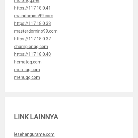
murahqq.net
https://117.18.0.41
maindomino99.com
https://117.18.0.38
masterdomino99.com
https://117.18.0.37
championqq.com
https://117.18.0.40
hematqq.com
murniqq.com
menuqq.com
LINK LAINNYA
lesehangurame.com