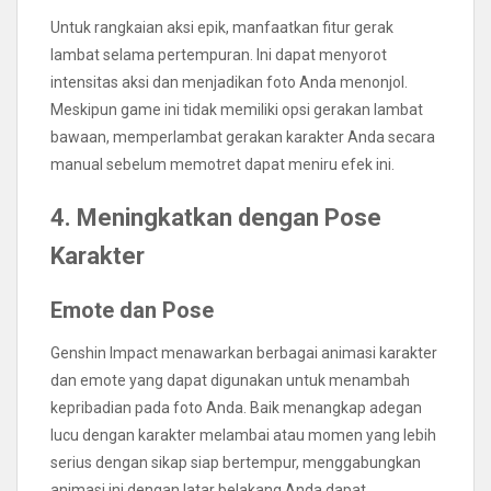
Untuk rangkaian aksi epik, manfaatkan fitur gerak
lambat selama pertempuran. Ini dapat menyorot
intensitas aksi dan menjadikan foto Anda menonjol.
Meskipun game ini tidak memiliki opsi gerakan lambat
bawaan, memperlambat gerakan karakter Anda secara
manual sebelum memotret dapat meniru efek ini.
4. Meningkatkan dengan Pose
Karakter
Emote dan Pose
Genshin Impact menawarkan berbagai animasi karakter
dan emote yang dapat digunakan untuk menambah
kepribadian pada foto Anda. Baik menangkap adegan
lucu dengan karakter melambai atau momen yang lebih
serius dengan sikap siap bertempur, menggabungkan
animasi ini dengan latar belakang Anda dapat