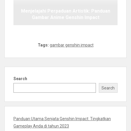
Menjelajahi Perpaduan Artistik: Panduan
Gambar Anime Genshin Impact
Tags:
gambar genshin impact
Search
Search
Panduan Utama Senjata Genshin Impact: Tingkatkan
Gameplay Anda di tahun 2023