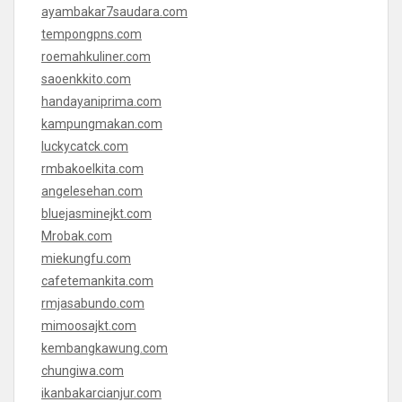
ayambakar7saudara.com
tempongpns.com
roemahkuliner.com
saoenkkito.com
handayaniprima.com
kampungmakan.com
luckycatck.com
rmbakoelkita.com
angelesehan.com
bluejasminejkt.com
Mrobak.com
miekungfu.com
cafetemankita.com
rmjasabundo.com
mimoosajkt.com
kembangkawung.com
chungiwa.com
ikanbakarcianjur.com