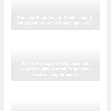
Panduan Utama Senjata Genshin Impact:
Tingkatkan Gameplay Anda di tahun 2023
Jelajahi Wallpaper HD Genshin Impact
yang Menakjubkan untuk Pengalaman
Desktop yang Sempurna