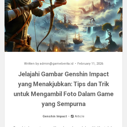
Written by
admin@gameberita.id
February 11, 2026
Jelajahi Gambar Genshin Impact
yang Menakjubkan: Tips dan Trik
untuk Mengambil Foto Dalam Game
yang Sempurna
Genshin Impact
Article