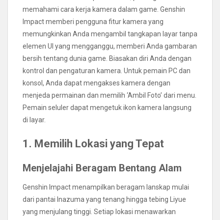
memahami cara kerja kamera dalam game. Genshin
Impact memberi pengguna fitur kamera yang
memungkinkan Anda mengambil tangkapan layar tanpa
elemen UI yang mengganggu, memberi Anda gambaran
bersih tentang dunia game. Biasakan diri Anda dengan
kontrol dan pengaturan kamera. Untuk pemain PC dan
konsol, Anda dapat mengakses kamera dengan
menjeda permainan dan memilih ‘Ambil Foto’ dari menu.
Pemain seluler dapat mengetuk ikon kamera langsung
di layar.
1. Memilih Lokasi yang Tepat
Menjelajahi Beragam Bentang Alam
Genshin Impact menampilkan beragam lanskap mulai
dari pantai Inazuma yang tenang hingga tebing Liyue
yang menjulang tinggi. Setiap lokasi menawarkan