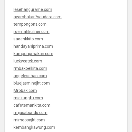
lesehangurame.com
ayambakar7saudara.com
tempongpns.com
roemahkuliner.com
saoenkkito.com
handayaniprima.com
kampungmakan.com
luckycatck.com
rmbakoelkita.com
angelesehan.com
bluejasminejkt.com
Mrobak.com
miekungfu.com
cafetemankita.com
rmjasabundo.com
mimoosajkt.com
kembangkawung.com