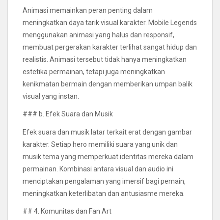
Animasi memainkan peran penting dalam
meningkatkan daya tarik visual karakter. Mobile Legends
menggunakan animasi yang halus dan responsif,
membuat pergerakan karakter terlihat sangat hidup dan
realistis. Animasi tersebut tidak hanya meningkatkan
estetika permainan, tetapi juga meningkatkan
kenikmatan bermain dengan memberikan umpan balik
visual yang instan.
### b. Efek Suara dan Musik
Efek suara dan musik latar terkait erat dengan gambar
karakter. Setiap hero memiliki suara yang unik dan
musik tema yang memperkuat identitas mereka dalam
permainan. Kombinasi antara visual dan audio ini
menciptakan pengalaman yang imersif bagi pemain,
meningkatkan keterlibatan dan antusiasme mereka.
## 4. Komunitas dan Fan Art