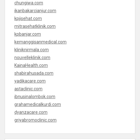
chungiwa.com
ikanbakarcianjur.com
kpjisehat.com
mitrasehatklinik.com
kpbanjar.com
kemanggisanmedical.com
kliniknirmala.com
nouvelleklinik.com
KainaHealth.com
shabirahusada.com
yadikacare.com
astaclinic.com
ibnusinalombok.com
grahamedicalkurdi.com
dyanzacare.com
griyabromoclinic.com