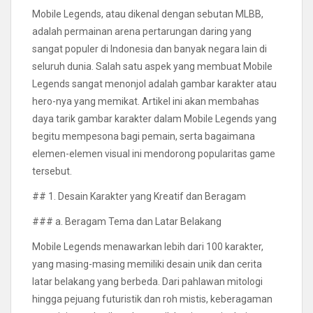
Mobile Legends, atau dikenal dengan sebutan MLBB,
adalah permainan arena pertarungan daring yang
sangat populer di Indonesia dan banyak negara lain di
seluruh dunia. Salah satu aspek yang membuat Mobile
Legends sangat menonjol adalah gambar karakter atau
hero-nya yang memikat. Artikel ini akan membahas
daya tarik gambar karakter dalam Mobile Legends yang
begitu mempesona bagi pemain, serta bagaimana
elemen-elemen visual ini mendorong popularitas game
tersebut.
## 1. Desain Karakter yang Kreatif dan Beragam
### a. Beragam Tema dan Latar Belakang
Mobile Legends menawarkan lebih dari 100 karakter,
yang masing-masing memiliki desain unik dan cerita
latar belakang yang berbeda. Dari pahlawan mitologi
hingga pejuang futuristik dan roh mistis, keberagaman