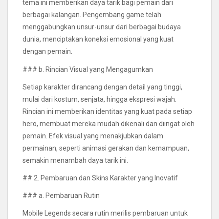
tema ini memberikan daya tarik bagi pemain dari
berbagai kalangan. Pengembang game telah
menggabungkan unsur-unsur dari berbagai budaya
dunia, menciptakan koneksi emosional yang kuat
dengan pemain.
### b. Rincian Visual yang Mengagumkan
Setiap karakter dirancang dengan detail yang tinggi,
mulai dari kostum, senjata, hingga ekspresi wajah.
Rincian ini memberikan identitas yang kuat pada setiap
hero, membuat mereka mudah dikenali dan diingat oleh
pemain. Efek visual yang menakjubkan dalam
permainan, seperti animasi gerakan dan kemampuan,
semakin menambah daya tarik ini.
## 2. Pembaruan dan Skins Karakter yang Inovatif
### a. Pembaruan Rutin
Mobile Legends secara rutin merilis pembaruan untuk