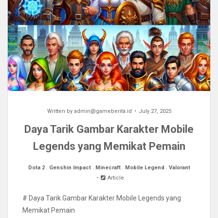
Written by
admin@gameberita.id
July 27, 2025
Daya Tarik Gambar Karakter Mobile
Legends yang Memikat Pemain
Dota 2
.
Genshin Impact
.
Minecraft
.
Mobile Legend
.
Valorant
Article
# Daya Tarik Gambar Karakter Mobile Legends yang
Memikat Pemain