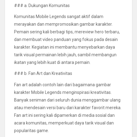
### a. Dukungan Komunitas
Komunitas Mobile Legends sangat aktif dalam
merayakan dan mempromosikan gambar karakter.
Pemain sering kali berbagi tips, mereview hero terbaru,
dan membuat video panduan yang fokus pada desain
karakter. Kegiatan ini membantu menyebarkan daya
tarik visual permainan lebih jauh, sambil membangun
ikatan yang lebih kuat di antara pemain.
### b. Fan Art dan Kreativitas
Fan art adalah contoh lain dari bagaimana gambar
karakter Mobile Legends menginspirasi kreativitas.
Banyak seniman dari seluruh dunia menggambar ulang
atau mendesain versi baru dari karakter favorit mereka.
Fan art ini sering kali dipamerkan di media sosial dan
acara komunitas, memperkuat daya tarik visual dan
popularitas game.