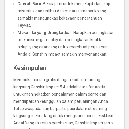
Daerah Baru
: Bersiaplah untuk menjelajahi lanskap
misterius dan terlibat dalam narasi menarik yang
semakin mengungkap kekayaan pengetahuan
Teyvat.
Mekanika yang Ditingkatkan
: Harapkan peningkatan
mekanisme gameplay dan peningkatan kualitas
hidup, yang dirancang untuk membuat perjalanan
Anda di Genshin Impact semakin menyenangkan.
Kesimpulan
Membuka hadiah gratis dengan kode streaming
langsung Genshin Impact 5.4 adalah cara fantastis
untuk meningkatkan pengalaman dalam game dan
mendapatkan keunggulan dalam petualangan Anda.
Tetap waspada dan berpartisipasi dalam streaming
langsung mendatang untuk mengklaim bonus eksklusif
Anda! Dengan setiap pembaruan, Genshin Impact terus