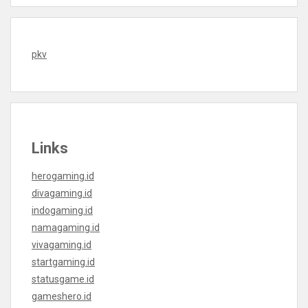
pkv
Links
herogaming.id
divagaming.id
indogaming.id
namagaming.id
vivagaming.id
startgaming.id
statusgame.id
gameshero.id