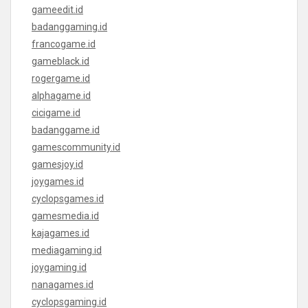
gameedit.id
badanggaming.id
francogame.id
gameblack.id
rogergame.id
alphagame.id
cicigame.id
badanggame.id
gamescommunity.id
gamesjoy.id
joygames.id
cyclopsgames.id
gamesmedia.id
kajagames.id
mediagaming.id
joygaming.id
nanagames.id
cyclopsgaming.id