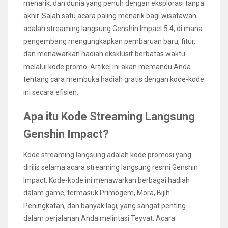
menarik, dan dunia yang penuh dengan eksplorasi tanpa
akhir. Salah satu acara paling menarik bagi wisatawan
adalah streaming langsung Genshin Impact 5.4, di mana
pengembang mengungkapkan pembaruan baru, fitur,
dan menawarkan hadiah eksklusif berbatas waktu
melalui kode promo. Artikel ini akan memandu Anda
tentang cara membuka hadiah gratis dengan kode-kode
ini secara efisien.
Apa itu Kode Streaming Langsung
Genshin Impact?
Kode streaming langsung adalah kode promosi yang
dirilis selama acara streaming langsung resmi Genshin
Impact. Kode-kode ini menawarkan berbagai hadiah
dalam game, termasuk Primogem, Mora, Bijih
Peningkatan, dan banyak lagi, yang sangat penting
dalam perjalanan Anda melintasi Teyvat. Acara