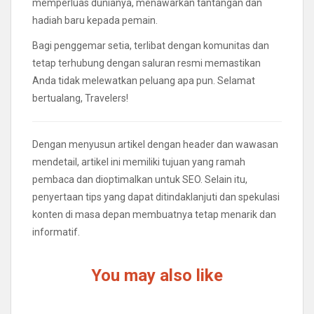
memperluas dunianya, menawarkan tantangan dan
hadiah baru kepada pemain.
Bagi penggemar setia, terlibat dengan komunitas dan
tetap terhubung dengan saluran resmi memastikan
Anda tidak melewatkan peluang apa pun. Selamat
bertualang, Travelers!
Dengan menyusun artikel dengan header dan wawasan
mendetail, artikel ini memiliki tujuan yang ramah
pembaca dan dioptimalkan untuk SEO. Selain itu,
penyertaan tips yang dapat ditindaklanjuti dan spekulasi
konten di masa depan membuatnya tetap menarik dan
informatif.
You may also like