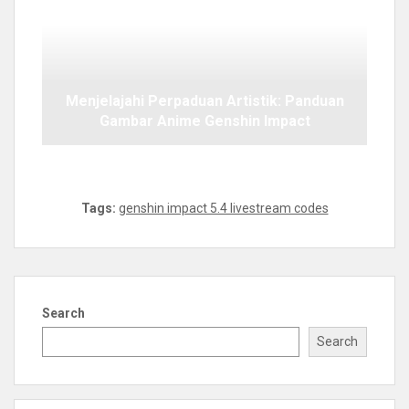
Menjelajahi Perpaduan Artistik: Panduan
Gambar Anime Genshin Impact
Tags:
genshin impact 5.4 livestream codes
Search
Search