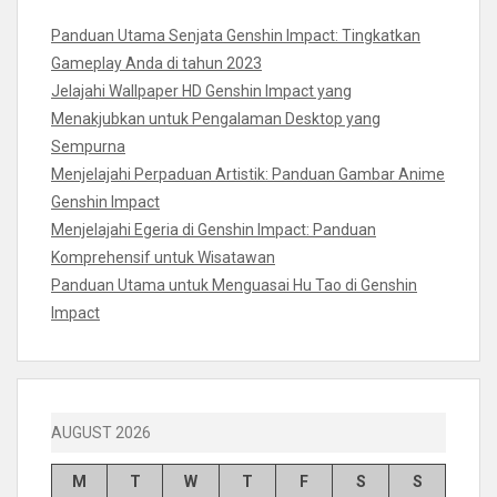
Panduan Utama Senjata Genshin Impact: Tingkatkan
Gameplay Anda di tahun 2023
Jelajahi Wallpaper HD Genshin Impact yang
Menakjubkan untuk Pengalaman Desktop yang
Sempurna
Menjelajahi Perpaduan Artistik: Panduan Gambar Anime
Genshin Impact
Menjelajahi Egeria di Genshin Impact: Panduan
Komprehensif untuk Wisatawan
Panduan Utama untuk Menguasai Hu Tao di Genshin
Impact
AUGUST 2026
M
T
W
T
F
S
S