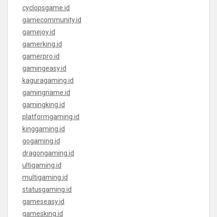
cyclopsgame.id
gamecommunity.id
gamejoy.id
gamerking.id
gamerpro.id
gamingeasy.id
kaguragaming.id
gamingname.id
gamingking.id
platformgaming.id
kinggaming.id
gogaming.id
dragongaming.id
ultigaming.id
multigaming.id
statusgaming.id
gameseasy.id
gamesking.id