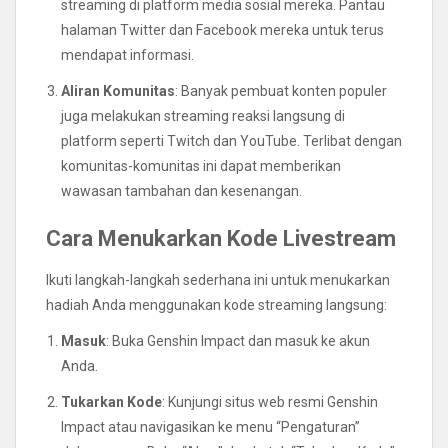
streaming di platform media sosial mereka. Pantau
halaman Twitter dan Facebook mereka untuk terus
mendapat informasi.
Aliran Komunitas
: Banyak pembuat konten populer
juga melakukan streaming reaksi langsung di
platform seperti Twitch dan YouTube. Terlibat dengan
komunitas-komunitas ini dapat memberikan
wawasan tambahan dan kesenangan.
Cara Menukarkan Kode Livestream
Ikuti langkah-langkah sederhana ini untuk menukarkan
hadiah Anda menggunakan kode streaming langsung:
Masuk
: Buka Genshin Impact dan masuk ke akun
Anda.
Tukarkan Kode
: Kunjungi situs web resmi Genshin
Impact atau navigasikan ke menu “Pengaturan”