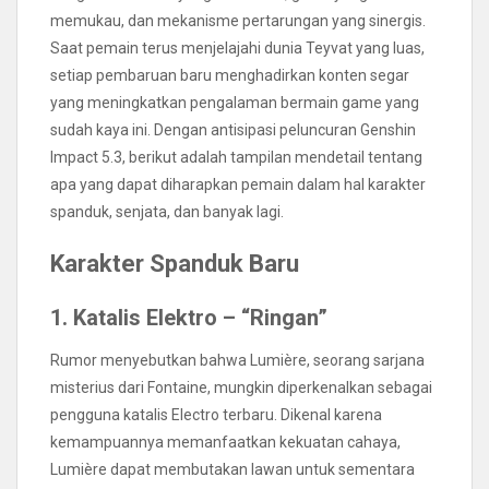
memukau, dan mekanisme pertarungan yang sinergis.
Saat pemain terus menjelajahi dunia Teyvat yang luas,
setiap pembaruan baru menghadirkan konten segar
yang meningkatkan pengalaman bermain game yang
sudah kaya ini. Dengan antisipasi peluncuran Genshin
Impact 5.3, berikut adalah tampilan mendetail tentang
apa yang dapat diharapkan pemain dalam hal karakter
spanduk, senjata, dan banyak lagi.
Karakter Spanduk Baru
1.
Katalis Elektro – “Ringan”
Rumor menyebutkan bahwa Lumière, seorang sarjana
misterius dari Fontaine, mungkin diperkenalkan sebagai
pengguna katalis Electro terbaru. Dikenal karena
kemampuannya memanfaatkan kekuatan cahaya,
Lumière dapat membutakan lawan untuk sementara