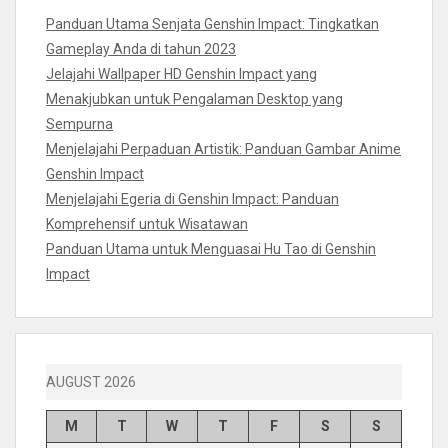
Panduan Utama Senjata Genshin Impact: Tingkatkan
Gameplay Anda di tahun 2023
Jelajahi Wallpaper HD Genshin Impact yang
Menakjubkan untuk Pengalaman Desktop yang
Sempurna
Menjelajahi Perpaduan Artistik: Panduan Gambar Anime
Genshin Impact
Menjelajahi Egeria di Genshin Impact: Panduan
Komprehensif untuk Wisatawan
Panduan Utama untuk Menguasai Hu Tao di Genshin
Impact
AUGUST 2026
M
T
W
T
F
S
S