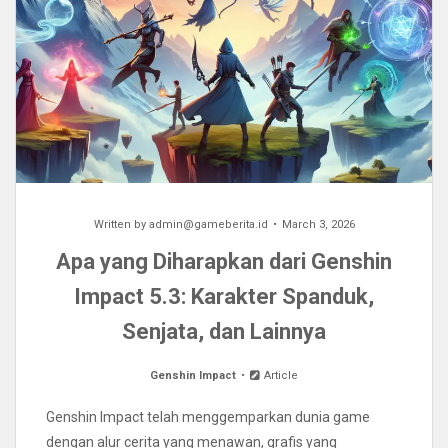
Written by
admin@gameberita.id
March 3, 2026
Apa yang Diharapkan dari Genshin
Impact 5.3: Karakter Spanduk,
Senjata, dan Lainnya
Genshin Impact
Article
Genshin Impact telah menggemparkan dunia game
dengan alur cerita yang menawan, grafis yang