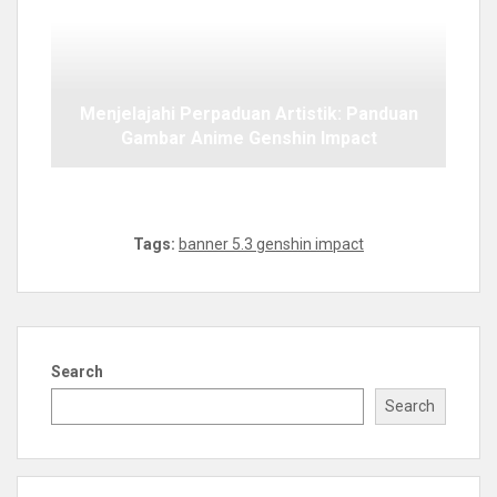
Menjelajahi Perpaduan Artistik: Panduan
Gambar Anime Genshin Impact
Tags:
banner 5.3 genshin impact
Search
Search