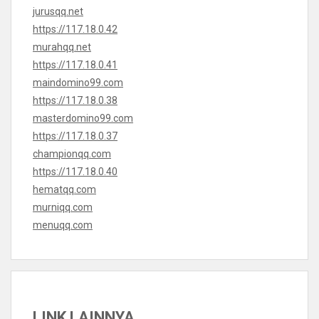
jurusqq.net
https://117.18.0.42
murahqq.net
https://117.18.0.41
maindomino99.com
https://117.18.0.38
masterdomino99.com
https://117.18.0.37
championqq.com
https://117.18.0.40
hematqq.com
murniqq.com
menuqq.com
LINK LAINNYA