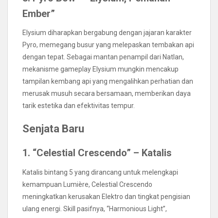
Ember”
Elysium diharapkan bergabung dengan jajaran karakter
Pyro, memegang busur yang melepaskan tembakan api
dengan tepat. Sebagai mantan penampil dari Natlan,
mekanisme gameplay Elysium mungkin mencakup
tampilan kembang api yang mengalihkan perhatian dan
merusak musuh secara bersamaan, memberikan daya
tarik estetika dan efektivitas tempur.
Senjata Baru
1.
“Celestial Crescendo” – Katalis
Katalis bintang 5 yang dirancang untuk melengkapi
kemampuan Lumière, Celestial Crescendo
meningkatkan kerusakan Elektro dan tingkat pengisian
ulang energi. Skill pasifnya, “Harmonious Light”,